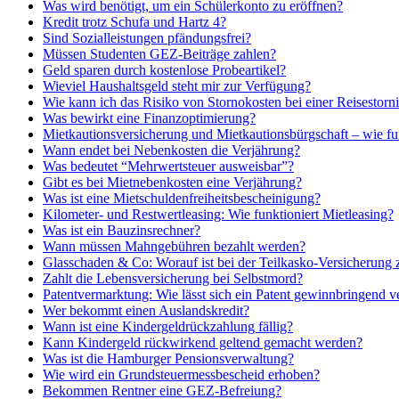
Was wird benötigt, um ein Schülerkonto zu eröffnen?
Kredit trotz Schufa und Hartz 4?
Sind Sozialleistungen pfändungsfrei?
Müssen Studenten GEZ-Beiträge zahlen?
Geld sparen durch kostenlose Probeartikel?
Wieviel Haushaltsgeld steht mir zur Verfügung?
Wie kann ich das Risiko von Stornokosten bei einer Reisestor
Was bewirkt eine Finanzoptimierung?
Mietkautionsversicherung und Mietkautionsbürgschaft – wie fun
Wann endet bei Nebenkosten die Verjährung?
Was bedeutet “Mehrwertsteuer ausweisbar”?
Gibt es bei Mietnebenkosten eine Verjährung?
Was ist eine Mietschuldenfreiheitsbescheinigung?
Kilometer- und Restwertleasing: Wie funktioniert Mietleasing?
Was ist ein Bauzinsrechner?
Wann müssen Mahngebühren bezahlt werden?
Glasschaden & Co: Worauf ist bei der Teilkasko-Versicherung 
Zahlt die Lebensversicherung bei Selbstmord?
Patentvermarktung: Wie lässt sich ein Patent gewinnbringend v
Wer bekommt einen Auslandskredit?
Wann ist eine Kindergeldrückzahlung fällig?
Kann Kindergeld rückwirkend geltend gemacht werden?
Was ist die Hamburger Pensionsverwaltung?
Wie wird ein Grundsteuermessbescheid erhoben?
Bekommen Rentner eine GEZ-Befreiung?