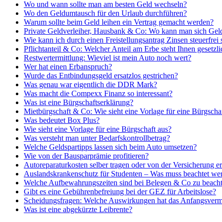
Wo und wann sollte man am besten Geld wechseln?
Wo den Geldumtausch für den Urlaub durchführen?
Warum sollte beim Geld leihen ein Vertrag gemacht werden?
Private Geldverleiher, Hausbank & Co: Wo kann man sich Gel
Wie kann ich durch einen Freistellungsantrag Zinsen steuerfrei 
Pflichtanteil & Co: Welcher Anteil am Erbe steht Ihnen gesetzli
Restwertermittlung: Wieviel ist mein Auto noch wert?
Wer hat einen Erbanspruch?
Wurde das Entbindungsgeld ersatzlos gestrichen?
Was genau war eigentlich die DDR Mark?
Was macht die Compexx Finanz so interessant?
Was ist eine Bürgschaftserklärung?
Mietbürgschaft & Co: Wie sieht eine Vorlage für eine Bürgscha
Was bedeutet Box Plus?
Wie sieht eine Vorlage für eine Bürgschaft aus?
Was versteht man unter Bedarfskontrollbetrag?
Welche Geldspartipps lassen sich beim Auto umsetzen?
Wie von der Bausparprämie profitieren?
Autoreparaturkosten selber tragen oder von der Versicherung er
Auslandskrankenschutz für Studenten – Was muss beachtet we
Welche Aufbewahrungszeiten sind bei Belegen & Co zu beach
Gibt es eine Gebührenbefreiung bei der GEZ für Arbeitslose?
Scheidungsfragen: Welche Auswirkungen hat das Anfangsverm
Was ist eine abgekürzte Leibrente?