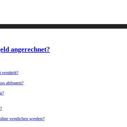
geld angerechnet?
ermittelt?
uss abfragen?
en?
n?
nline verglichen werden?