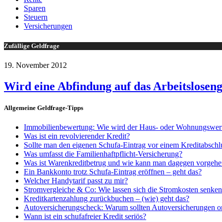
Sparen
Steuern
Versicherungen
Zufällige Geldfrage
19. November 2012
Wird eine Abfindung auf das Arbeitslosen
Allgemeine Geldfrage-Tipps
Immobilienbewertung: Wie wird der Haus- oder Wohnungswert 
Was ist ein revolvierender Kredit?
Sollte man den eigenen Schufa-Eintrag vor einem Kreditabschl
Was umfasst die Familienhaftpflicht-Versicherung?
Was ist Warenkreditbetrug und wie kann man dagegen vorgeh
Ein Bankkonto trotz Schufa-Eintrag eröffnen – geht das?
Welcher Handytarif passt zu mir?
Stromvergleiche & Co: Wie lassen sich die Stromkosten senke
Kreditkartenzahlung zurückbuchen – (wie) geht das?
Autoversicherungscheck: Warum sollten Autoversicherungen o
Wann ist ein schufafreier Kredit seriös?