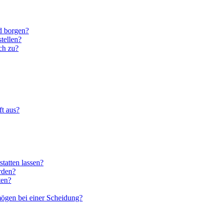
d borgen?
stellen?
ch zu?
ft aus?
statten lassen?
rden?
ten?
ögen bei einer Scheidung?