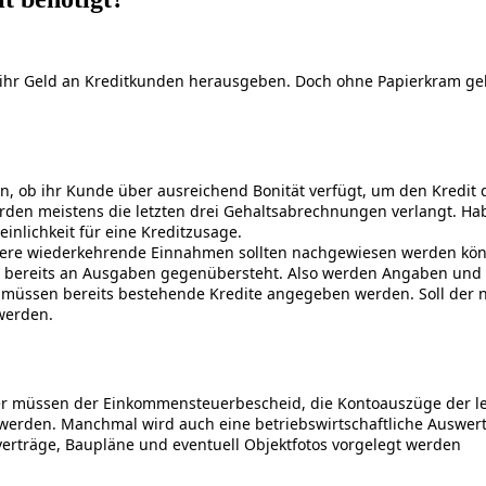
g ihr Geld an Kreditkunden herausgeben. Doch ohne Papierkram geh
, ob ihr Kunde über ausreichend Bonität verfügt, um den Kredit d
werden meistens die letzten drei Gehaltsabrechnungen verlangt. H
nlichkeit für eine Kreditzusage.
ndere wiederkehrende Einnahmen sollten nachgewiesen werden kö
ereits an Ausgaben gegenübersteht. Also werden Angaben und ev
ll müssen bereits bestehende Kredite angegeben werden. Soll der
 werden.
 Hier müssen der Einkommensteuerbescheid, die Kontoauszüge der l
werden. Manchmal wird auch eine betriebswirtschaftliche Auswert
rträge, Baupläne und eventuell Objektfotos vorgelegt werden