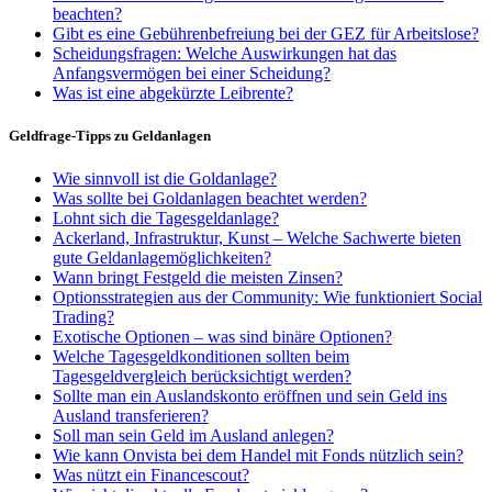
beachten?
Gibt es eine Gebührenbefreiung bei der GEZ für Arbeitslose?
Scheidungsfragen: Welche Auswirkungen hat das
Anfangsvermögen bei einer Scheidung?
Was ist eine abgekürzte Leibrente?
Geldfrage-Tipps zu Geldanlagen
Wie sinnvoll ist die Goldanlage?
Was sollte bei Goldanlagen beachtet werden?
Lohnt sich die Tagesgeldanlage?
Ackerland, Infrastruktur, Kunst – Welche Sachwerte bieten
gute Geldanlagemöglichkeiten?
Wann bringt Festgeld die meisten Zinsen?
Optionsstrategien aus der Community: Wie funktioniert Social
Trading?
Exotische Optionen – was sind binäre Optionen?
Welche Tagesgeldkonditionen sollten beim
Tagesgeldvergleich berücksichtigt werden?
Sollte man ein Auslandskonto eröffnen und sein Geld ins
Ausland transferieren?
Soll man sein Geld im Ausland anlegen?
Wie kann Onvista bei dem Handel mit Fonds nützlich sein?
Was nützt ein Financescout?