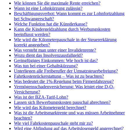
Wie können Sie die maximale Rente erreichen?
Wann ist eine Lohnkürzung zulässig?
Beschäftigungsverbot: Wann kommt es zur Lohnfortzahlung
bei Schwangerschaft?
Welche Funktion hat die Künstlerkasse?
Kann die Kindergeldzahlung durch Werbungskosten
beeinflusst werden?
Wie wird die Kilometerpauschale in der Steuererklärung
korrekt angegeben?
Was versteht man unter einer Invalidenrente?
Wozu dient das Insolvenzausfallgeld?
Geringfügiges Einkommen: Wie hoch ist das?
Was tun bei einer Gehaltskürzung?
Unterliegen alle Freiberufler der Umsatzsteuerbefreiung?
Fahrtkostenrückerstattung – Was ist zu beachten?
Was bedeutet die 1%-Regelung beim Firmenfahrzeug?
Vermögensschadenversicherung: Was leistet eine D-O-
Versicherung?
Was ist der BZA-Tarif-Lohn?
Lassen sich Bewerbungskosten pauschal abrechnen?
Wie wird das Kilometergeld berechnet?
Was ist die Arbeitsmarktrente und was müssen Arbeitnehmer
beachten?
Wie viel Fahrkostenpauschale steht mir zu?
Wird eine Abfindung auf das Arbeitslosengeld angerechnet?