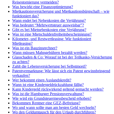
Reisestornierung vermeiden?
Was bewirkt eine Finanzoptimierung?
Mietkautionsversicherung und Mietkautionsbürgschaft – wie
funktioniert das?
Wann endet bei Nebenkosten die Verjährung?
Was bedeutet “Mehrwertsteuer ausweisbar”?
Gibt es bei Mietnebenkosten eine Verjährung?
Was ist eine Mietschuldenfreiheitsbescheinigung?
Kilometer- und Restwertleasing: Wie funktioniert
Mietleasing?
Was ist ein Bauzinsrechner?
Wann müssen Mahngebühren bezahlt werden?
Glasschaden & Co: Worauf ist bei der Teilkasko-Versicherung
zu achten?
Zahlt die Lebensversicherung bei Selbstmord?
Patentvermarktung: Wie lässt sich ein Patent gewinnbringend
verkaufen?
Wer bekommt einen Auslandskredit?
Wann ist eine Kindergeldrückzahlung fällig?
Kann Kindergeld rückwirkend geltend gemacht werden?
Was ist die Hamburger Pensionsverwaltung?
Wie wird ein Grundsteuermessbescheid erhoben?
Bekommen Rentner eine GEZ-Befreiung?
Wo und wann sollte man am besten Geld wechseln?
Wo den Geldumtausch für den Urlaub durchführen?