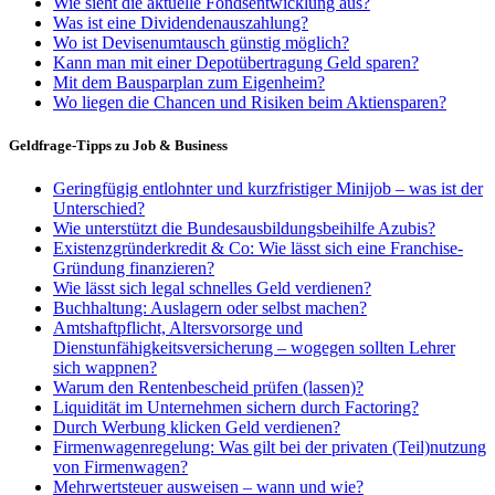
Wie sieht die aktuelle Fondsentwicklung aus?
Was ist eine Dividendenauszahlung?
Wo ist Devisenumtausch günstig möglich?
Kann man mit einer Depotübertragung Geld sparen?
Mit dem Bausparplan zum Eigenheim?
Wo liegen die Chancen und Risiken beim Aktiensparen?
Geldfrage-Tipps zu Job & Business
Geringfügig entlohnter und kurzfristiger Minijob – was ist der
Unterschied?
Wie unterstützt die Bundesausbildungsbeihilfe Azubis?
Existenzgründerkredit & Co: Wie lässt sich eine Franchise-
Gründung finanzieren?
Wie lässt sich legal schnelles Geld verdienen?
Buchhaltung: Auslagern oder selbst machen?
Amtshaftpflicht, Altersvorsorge und
Dienstunfähigkeitsversicherung – wogegen sollten Lehrer
sich wappnen?
Warum den Rentenbescheid prüfen (lassen)?
Liquidität im Unternehmen sichern durch Factoring?
Durch Werbung klicken Geld verdienen?
Firmenwagenregelung: Was gilt bei der privaten (Teil)nutzung
von Firmenwagen?
Mehrwertsteuer ausweisen – wann und wie?