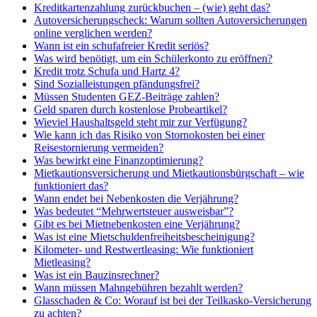
Kreditkartenzahlung zurückbuchen – (wie) geht das?
Autoversicherungscheck: Warum sollten Autoversicherungen
online verglichen werden?
Wann ist ein schufafreier Kredit seriös?
Was wird benötigt, um ein Schülerkonto zu eröffnen?
Kredit trotz Schufa und Hartz 4?
Sind Sozialleistungen pfändungsfrei?
Müssen Studenten GEZ-Beiträge zahlen?
Geld sparen durch kostenlose Probeartikel?
Wieviel Haushaltsgeld steht mir zur Verfügung?
Wie kann ich das Risiko von Stornokosten bei einer
Reisestornierung vermeiden?
Was bewirkt eine Finanzoptimierung?
Mietkautionsversicherung und Mietkautionsbürgschaft – wie
funktioniert das?
Wann endet bei Nebenkosten die Verjährung?
Was bedeutet “Mehrwertsteuer ausweisbar”?
Gibt es bei Mietnebenkosten eine Verjährung?
Was ist eine Mietschuldenfreiheitsbescheinigung?
Kilometer- und Restwertleasing: Wie funktioniert
Mietleasing?
Was ist ein Bauzinsrechner?
Wann müssen Mahngebühren bezahlt werden?
Glasschaden & Co: Worauf ist bei der Teilkasko-Versicherung
zu achten?