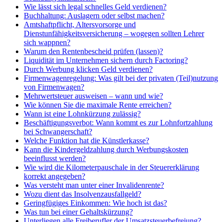
Wie lässt sich legal schnelles Geld verdienen?
Buchhaltung: Auslagern oder selbst machen?
Amtshaftpflicht, Altersvorsorge und
Dienstunfähigkeitsversicherung – wogegen sollten Lehrer
sich wappnen?
Warum den Rentenbescheid prüfen (lassen)?
Liquidität im Unternehmen sichern durch Factoring?
Durch Werbung klicken Geld verdienen?
Firmenwagenregelung: Was gilt bei der privaten (Teil)nutzung
von Firmenwagen?
Mehrwertsteuer ausweisen – wann und wie?
Wie können Sie die maximale Rente erreichen?
Wann ist eine Lohnkürzung zulässig?
Beschäftigungsverbot: Wann kommt es zur Lohnfortzahlung
bei Schwangerschaft?
Welche Funktion hat die Künstlerkasse?
Kann die Kindergeldzahlung durch Werbungskosten
beeinflusst werden?
Wie wird die Kilometerpauschale in der Steuererklärung
korrekt angegeben?
Was versteht man unter einer Invalidenrente?
Wozu dient das Insolvenzausfallgeld?
Geringfügiges Einkommen: Wie hoch ist das?
Was tun bei einer Gehaltskürzung?
Unterliegen alle Freiberufler der Umsatzsteuerbefreiung?