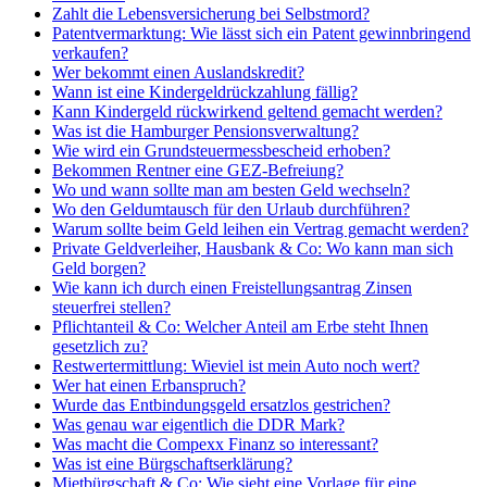
Zahlt die Lebensversicherung bei Selbstmord?
Patentvermarktung: Wie lässt sich ein Patent gewinnbringend
verkaufen?
Wer bekommt einen Auslandskredit?
Wann ist eine Kindergeldrückzahlung fällig?
Kann Kindergeld rückwirkend geltend gemacht werden?
Was ist die Hamburger Pensionsverwaltung?
Wie wird ein Grundsteuermessbescheid erhoben?
Bekommen Rentner eine GEZ-Befreiung?
Wo und wann sollte man am besten Geld wechseln?
Wo den Geldumtausch für den Urlaub durchführen?
Warum sollte beim Geld leihen ein Vertrag gemacht werden?
Private Geldverleiher, Hausbank & Co: Wo kann man sich
Geld borgen?
Wie kann ich durch einen Freistellungsantrag Zinsen
steuerfrei stellen?
Pflichtanteil & Co: Welcher Anteil am Erbe steht Ihnen
gesetzlich zu?
Restwertermittlung: Wieviel ist mein Auto noch wert?
Wer hat einen Erbanspruch?
Wurde das Entbindungsgeld ersatzlos gestrichen?
Was genau war eigentlich die DDR Mark?
Was macht die Compexx Finanz so interessant?
Was ist eine Bürgschaftserklärung?
Mietbürgschaft & Co: Wie sieht eine Vorlage für eine