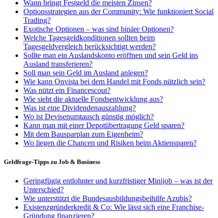
Wann bringt Festgeld die meisten Zinsen?
Optionsstrategien aus der Community: Wie funktioniert Social
Trading?
Exotische Optionen – was sind binäre Optionen?
Welche Tagesgeldkonditionen sollten beim
Tagesgeldvergleich berücksichtigt werden?
Sollte man ein Auslandskonto eröffnen und sein Geld ins
Ausland transferieren?
Soll man sein Geld im Ausland anlegen?
Wie kann Onvista bei dem Handel mit Fonds nützlich sein?
Was nützt ein Financescout?
Wie sieht die aktuelle Fondsentwicklung aus?
Was ist eine Dividendenauszahlung?
Wo ist Devisenumtausch günstig möglich?
Kann man mit einer Depotübertragung Geld sparen?
Mit dem Bausparplan zum Eigenheim?
Wo liegen die Chancen und Risiken beim Aktiensparen?
Geldfrage-Tipps zu Job & Business
Geringfügig entlohnter und kurzfristiger Minijob – was ist der
Unterschied?
Wie unterstützt die Bundesausbildungsbeihilfe Azubis?
Existenzgründerkredit & Co: Wie lässt sich eine Franchise-
Gründung finanzieren?