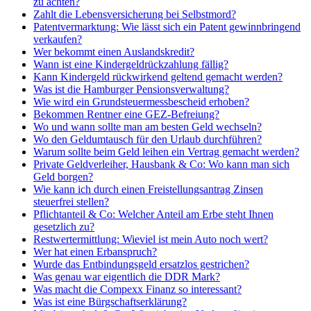
zu achten?
Zahlt die Lebensversicherung bei Selbstmord?
Patentvermarktung: Wie lässt sich ein Patent gewinnbringend
verkaufen?
Wer bekommt einen Auslandskredit?
Wann ist eine Kindergeldrückzahlung fällig?
Kann Kindergeld rückwirkend geltend gemacht werden?
Was ist die Hamburger Pensionsverwaltung?
Wie wird ein Grundsteuermessbescheid erhoben?
Bekommen Rentner eine GEZ-Befreiung?
Wo und wann sollte man am besten Geld wechseln?
Wo den Geldumtausch für den Urlaub durchführen?
Warum sollte beim Geld leihen ein Vertrag gemacht werden?
Private Geldverleiher, Hausbank & Co: Wo kann man sich
Geld borgen?
Wie kann ich durch einen Freistellungsantrag Zinsen
steuerfrei stellen?
Pflichtanteil & Co: Welcher Anteil am Erbe steht Ihnen
gesetzlich zu?
Restwertermittlung: Wieviel ist mein Auto noch wert?
Wer hat einen Erbanspruch?
Wurde das Entbindungsgeld ersatzlos gestrichen?
Was genau war eigentlich die DDR Mark?
Was macht die Compexx Finanz so interessant?
Was ist eine Bürgschaftserklärung?