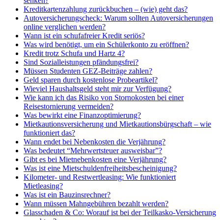
senken?
Kreditkartenzahlung zurückbuchen – (wie) geht das?
Autoversicherungscheck: Warum sollten Autoversicherungen
online verglichen werden?
Wann ist ein schufafreier Kredit seriös?
Was wird benötigt, um ein Schülerkonto zu eröffnen?
Kredit trotz Schufa und Hartz 4?
Sind Sozialleistungen pfändungsfrei?
Müssen Studenten GEZ-Beiträge zahlen?
Geld sparen durch kostenlose Probeartikel?
Wieviel Haushaltsgeld steht mir zur Verfügung?
Wie kann ich das Risiko von Stornokosten bei einer
Reisestornierung vermeiden?
Was bewirkt eine Finanzoptimierung?
Mietkautionsversicherung und Mietkautionsbürgschaft – wie
funktioniert das?
Wann endet bei Nebenkosten die Verjährung?
Was bedeutet “Mehrwertsteuer ausweisbar”?
Gibt es bei Mietnebenkosten eine Verjährung?
Was ist eine Mietschuldenfreiheitsbescheinigung?
Kilometer- und Restwertleasing: Wie funktioniert
Mietleasing?
Was ist ein Bauzinsrechner?
Wann müssen Mahngebühren bezahlt werden?
Glasschaden & Co: Worauf ist bei der Teilkasko-Versicherung