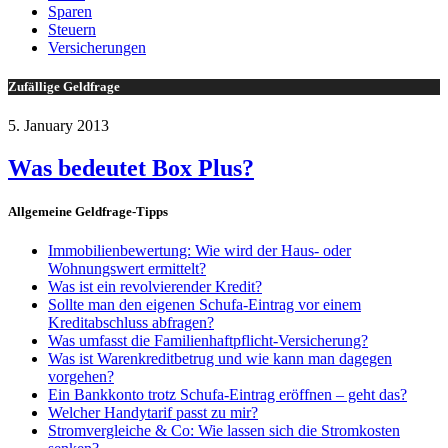
Sparen
Steuern
Versicherungen
Zufällige Geldfrage
5. January 2013
Was bedeutet Box Plus?
Allgemeine Geldfrage-Tipps
Immobilienbewertung: Wie wird der Haus- oder
Wohnungswert ermittelt?
Was ist ein revolvierender Kredit?
Sollte man den eigenen Schufa-Eintrag vor einem
Kreditabschluss abfragen?
Was umfasst die Familienhaftpflicht-Versicherung?
Was ist Warenkreditbetrug und wie kann man dagegen
vorgehen?
Ein Bankkonto trotz Schufa-Eintrag eröffnen – geht das?
Welcher Handytarif passt zu mir?
Stromvergleiche & Co: Wie lassen sich die Stromkosten