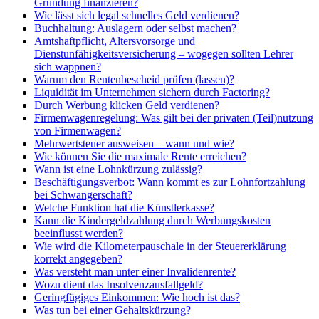
Gründung finanzieren?
Wie lässt sich legal schnelles Geld verdienen?
Buchhaltung: Auslagern oder selbst machen?
Amtshaftpflicht, Altersvorsorge und
Dienstunfähigkeitsversicherung – wogegen sollten Lehrer
sich wappnen?
Warum den Rentenbescheid prüfen (lassen)?
Liquidität im Unternehmen sichern durch Factoring?
Durch Werbung klicken Geld verdienen?
Firmenwagenregelung: Was gilt bei der privaten (Teil)nutzung
von Firmenwagen?
Mehrwertsteuer ausweisen – wann und wie?
Wie können Sie die maximale Rente erreichen?
Wann ist eine Lohnkürzung zulässig?
Beschäftigungsverbot: Wann kommt es zur Lohnfortzahlung
bei Schwangerschaft?
Welche Funktion hat die Künstlerkasse?
Kann die Kindergeldzahlung durch Werbungskosten
beeinflusst werden?
Wie wird die Kilometerpauschale in der Steuererklärung
korrekt angegeben?
Was versteht man unter einer Invalidenrente?
Wozu dient das Insolvenzausfallgeld?
Geringfügiges Einkommen: Wie hoch ist das?
Was tun bei einer Gehaltskürzung?