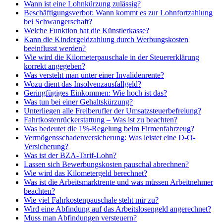
Wann ist eine Lohnkürzung zulässig?
Beschäftigungsverbot: Wann kommt es zur Lohnfortzahlung
bei Schwangerschaft?
Welche Funktion hat die Künstlerkasse?
Kann die Kindergeldzahlung durch Werbungskosten
beeinflusst werden?
Wie wird die Kilometerpauschale in der Steuererklärung
korrekt angegeben?
Was versteht man unter einer Invalidenrente?
Wozu dient das Insolvenzausfallgeld?
Geringfügiges Einkommen: Wie hoch ist das?
Was tun bei einer Gehaltskürzung?
Unterliegen alle Freiberufler der Umsatzsteuerbefreiung?
Fahrtkostenrückerstattung – Was ist zu beachten?
Was bedeutet die 1%-Regelung beim Firmenfahrzeug?
Vermögensschadenversicherung: Was leistet eine D-O-
Versicherung?
Was ist der BZA-Tarif-Lohn?
Lassen sich Bewerbungskosten pauschal abrechnen?
Wie wird das Kilometergeld berechnet?
Was ist die Arbeitsmarktrente und was müssen Arbeitnehmer
beachten?
Wie viel Fahrkostenpauschale steht mir zu?
Wird eine Abfindung auf das Arbeitslosengeld angerechnet?
Muss man Abfindungen versteuern?