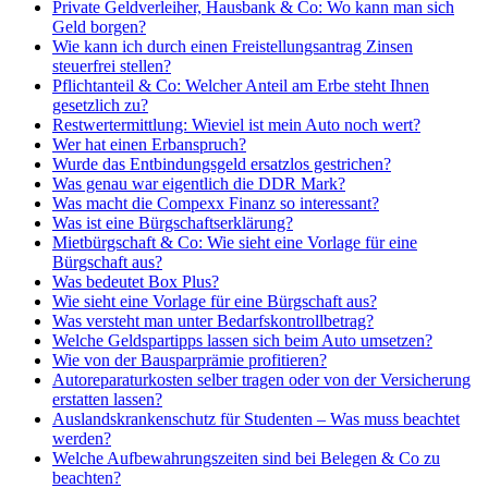
Private Geldverleiher, Hausbank & Co: Wo kann man sich
Geld borgen?
Wie kann ich durch einen Freistellungsantrag Zinsen
steuerfrei stellen?
Pflichtanteil & Co: Welcher Anteil am Erbe steht Ihnen
gesetzlich zu?
Restwertermittlung: Wieviel ist mein Auto noch wert?
Wer hat einen Erbanspruch?
Wurde das Entbindungsgeld ersatzlos gestrichen?
Was genau war eigentlich die DDR Mark?
Was macht die Compexx Finanz so interessant?
Was ist eine Bürgschaftserklärung?
Mietbürgschaft & Co: Wie sieht eine Vorlage für eine
Bürgschaft aus?
Was bedeutet Box Plus?
Wie sieht eine Vorlage für eine Bürgschaft aus?
Was versteht man unter Bedarfskontrollbetrag?
Welche Geldspartipps lassen sich beim Auto umsetzen?
Wie von der Bausparprämie profitieren?
Autoreparaturkosten selber tragen oder von der Versicherung
erstatten lassen?
Auslandskrankenschutz für Studenten – Was muss beachtet
werden?
Welche Aufbewahrungszeiten sind bei Belegen & Co zu
beachten?