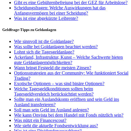
Gibt es eine Gebührenbefreiung bei der GEZ für Arbeitslose?
Scheidungsfragen: Welche Auswirkungen hat das
Anfangsvermögen bei einer Scheidung?
Was ist eine abgekürzte Leibrente?
Geldfrage-Tipps zu Geldanlagen
Wie sinnvoll ist die Goldanlage?
Was sollte bei Goldanlagen beachtet werden?
Lohnt sich die Tagesgeldanlage?
Ackerland, Infrastruktur, Kunst – Welche Sachwerte bieten
gute Geldanlagemöglichkeiten?
Wann bringt Festgeld die meisten Zinsen?
Optionsstrategien aus der Community: Wie funktioniert Social
Trading?
Exotische Optionen – was sind binäre Optionen?
Welche Tagesgeldkonditionen sollten beim
Tagesgeldvergleich berücksichtigt werden?
Sollte man ein Auslandskonto eröffnen und sein Geld ins
Ausland transferieren?
Soll man sein Geld im Ausland anlegen?
Wie kann Onvista bei dem Handel mit Fonds nützlich sein?
Was nützt ein Financescout?
Wie sieht die aktuelle Fondsentwicklung aus?
Was ist eine Dividendenauszahlung?