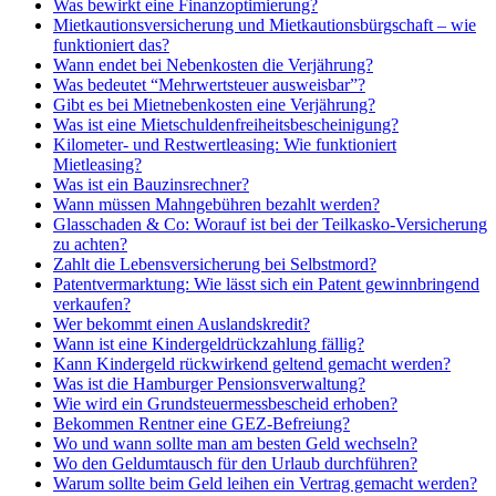
Was bewirkt eine Finanzoptimierung?
Mietkautionsversicherung und Mietkautionsbürgschaft – wie
funktioniert das?
Wann endet bei Nebenkosten die Verjährung?
Was bedeutet “Mehrwertsteuer ausweisbar”?
Gibt es bei Mietnebenkosten eine Verjährung?
Was ist eine Mietschuldenfreiheitsbescheinigung?
Kilometer- und Restwertleasing: Wie funktioniert
Mietleasing?
Was ist ein Bauzinsrechner?
Wann müssen Mahngebühren bezahlt werden?
Glasschaden & Co: Worauf ist bei der Teilkasko-Versicherung
zu achten?
Zahlt die Lebensversicherung bei Selbstmord?
Patentvermarktung: Wie lässt sich ein Patent gewinnbringend
verkaufen?
Wer bekommt einen Auslandskredit?
Wann ist eine Kindergeldrückzahlung fällig?
Kann Kindergeld rückwirkend geltend gemacht werden?
Was ist die Hamburger Pensionsverwaltung?
Wie wird ein Grundsteuermessbescheid erhoben?
Bekommen Rentner eine GEZ-Befreiung?
Wo und wann sollte man am besten Geld wechseln?
Wo den Geldumtausch für den Urlaub durchführen?
Warum sollte beim Geld leihen ein Vertrag gemacht werden?