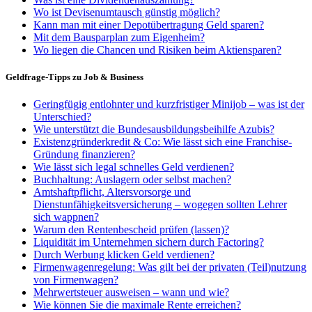
Wo ist Devisenumtausch günstig möglich?
Kann man mit einer Depotübertragung Geld sparen?
Mit dem Bausparplan zum Eigenheim?
Wo liegen die Chancen und Risiken beim Aktiensparen?
Geldfrage-Tipps zu Job & Business
Geringfügig entlohnter und kurzfristiger Minijob – was ist der
Unterschied?
Wie unterstützt die Bundesausbildungsbeihilfe Azubis?
Existenzgründerkredit & Co: Wie lässt sich eine Franchise-
Gründung finanzieren?
Wie lässt sich legal schnelles Geld verdienen?
Buchhaltung: Auslagern oder selbst machen?
Amtshaftpflicht, Altersvorsorge und
Dienstunfähigkeitsversicherung – wogegen sollten Lehrer
sich wappnen?
Warum den Rentenbescheid prüfen (lassen)?
Liquidität im Unternehmen sichern durch Factoring?
Durch Werbung klicken Geld verdienen?
Firmenwagenregelung: Was gilt bei der privaten (Teil)nutzung
von Firmenwagen?
Mehrwertsteuer ausweisen – wann und wie?
Wie können Sie die maximale Rente erreichen?