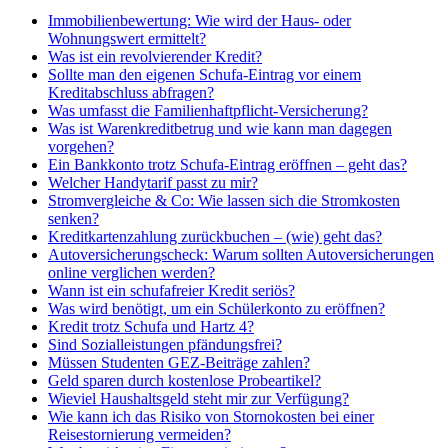
Immobilienbewertung: Wie wird der Haus- oder
Wohnungswert ermittelt?
Was ist ein revolvierender Kredit?
Sollte man den eigenen Schufa-Eintrag vor einem
Kreditabschluss abfragen?
Was umfasst die Familienhaftpflicht-Versicherung?
Was ist Warenkreditbetrug und wie kann man dagegen
vorgehen?
Ein Bankkonto trotz Schufa-Eintrag eröffnen – geht das?
Welcher Handytarif passt zu mir?
Stromvergleiche & Co: Wie lassen sich die Stromkosten
senken?
Kreditkartenzahlung zurückbuchen – (wie) geht das?
Autoversicherungscheck: Warum sollten Autoversicherungen
online verglichen werden?
Wann ist ein schufafreier Kredit seriös?
Was wird benötigt, um ein Schülerkonto zu eröffnen?
Kredit trotz Schufa und Hartz 4?
Sind Sozialleistungen pfändungsfrei?
Müssen Studenten GEZ-Beiträge zahlen?
Geld sparen durch kostenlose Probeartikel?
Wieviel Haushaltsgeld steht mir zur Verfügung?
Wie kann ich das Risiko von Stornokosten bei einer
Reisestornierung vermeiden?