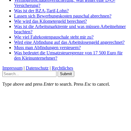
Vermögensschadenversicherung: Was leistet eine D-O-
Versicherung?
Was ist der BZA-Tarif-Lohn?
Lassen sich Bewerbungskosten pauschal abrechnen?
Wie wird das Kilometergeld berechnet?
Was ist die Arbeitsmarktrente und was müssen Arbeitnehmer
beachten?
Wie viel Fahrkostenpauschale steht mir zu?
Wird eine Abfindung auf das Arbeitslosengeld angerechnet?
Muss man Abfindungen versteuern?
Was bedeutet die Umsatzsteuergrenze von 17 500 Euro für
den Kleinunternehmer?
Impressum
|
Datenschutz
|
Rechtliches
Submit
Type above and press
Enter
to search. Press
Esc
to cancel.