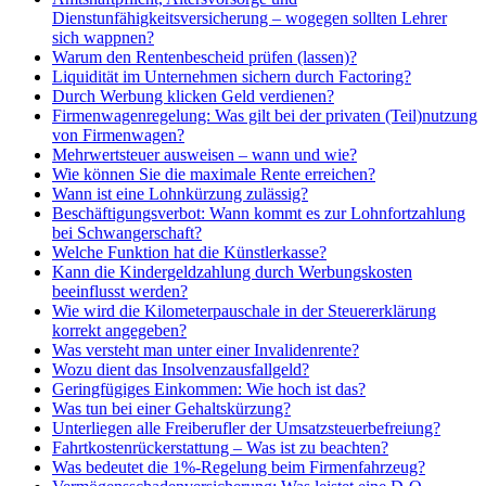
Dienstunfähigkeitsversicherung – wogegen sollten Lehrer
sich wappnen?
Warum den Rentenbescheid prüfen (lassen)?
Liquidität im Unternehmen sichern durch Factoring?
Durch Werbung klicken Geld verdienen?
Firmenwagenregelung: Was gilt bei der privaten (Teil)nutzung
von Firmenwagen?
Mehrwertsteuer ausweisen – wann und wie?
Wie können Sie die maximale Rente erreichen?
Wann ist eine Lohnkürzung zulässig?
Beschäftigungsverbot: Wann kommt es zur Lohnfortzahlung
bei Schwangerschaft?
Welche Funktion hat die Künstlerkasse?
Kann die Kindergeldzahlung durch Werbungskosten
beeinflusst werden?
Wie wird die Kilometerpauschale in der Steuererklärung
korrekt angegeben?
Was versteht man unter einer Invalidenrente?
Wozu dient das Insolvenzausfallgeld?
Geringfügiges Einkommen: Wie hoch ist das?
Was tun bei einer Gehaltskürzung?
Unterliegen alle Freiberufler der Umsatzsteuerbefreiung?
Fahrtkostenrückerstattung – Was ist zu beachten?
Was bedeutet die 1%-Regelung beim Firmenfahrzeug?