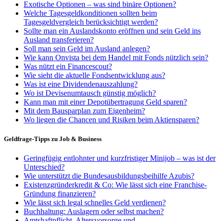
Exotische Optionen – was sind binäre Optionen?
Welche Tagesgeldkonditionen sollten beim
Tagesgeldvergleich berücksichtigt werden?
Sollte man ein Auslandskonto eröffnen und sein Geld ins
Ausland transferieren?
Soll man sein Geld im Ausland anlegen?
Wie kann Onvista bei dem Handel mit Fonds nützlich sein?
Was nützt ein Financescout?
Wie sieht die aktuelle Fondsentwicklung aus?
Was ist eine Dividendenauszahlung?
Wo ist Devisenumtausch günstig möglich?
Kann man mit einer Depotübertragung Geld sparen?
Mit dem Bausparplan zum Eigenheim?
Wo liegen die Chancen und Risiken beim Aktiensparen?
Geldfrage-Tipps zu Job & Business
Geringfügig entlohnter und kurzfristiger Minijob – was ist der
Unterschied?
Wie unterstützt die Bundesausbildungsbeihilfe Azubis?
Existenzgründerkredit & Co: Wie lässt sich eine Franchise-
Gründung finanzieren?
Wie lässt sich legal schnelles Geld verdienen?
Buchhaltung: Auslagern oder selbst machen?
Amtshaftpflicht, Altersvorsorge und