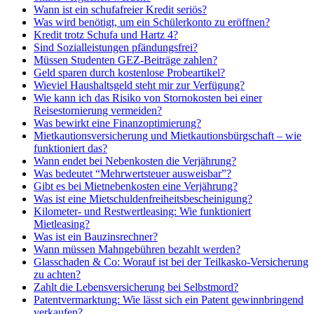
Wann ist ein schufafreier Kredit seriös?
Was wird benötigt, um ein Schülerkonto zu eröffnen?
Kredit trotz Schufa und Hartz 4?
Sind Sozialleistungen pfändungsfrei?
Müssen Studenten GEZ-Beiträge zahlen?
Geld sparen durch kostenlose Probeartikel?
Wieviel Haushaltsgeld steht mir zur Verfügung?
Wie kann ich das Risiko von Stornokosten bei einer
Reisestornierung vermeiden?
Was bewirkt eine Finanzoptimierung?
Mietkautionsversicherung und Mietkautionsbürgschaft – wie
funktioniert das?
Wann endet bei Nebenkosten die Verjährung?
Was bedeutet “Mehrwertsteuer ausweisbar”?
Gibt es bei Mietnebenkosten eine Verjährung?
Was ist eine Mietschuldenfreiheitsbescheinigung?
Kilometer- und Restwertleasing: Wie funktioniert
Mietleasing?
Was ist ein Bauzinsrechner?
Wann müssen Mahngebühren bezahlt werden?
Glasschaden & Co: Worauf ist bei der Teilkasko-Versicherung
zu achten?
Zahlt die Lebensversicherung bei Selbstmord?
Patentvermarktung: Wie lässt sich ein Patent gewinnbringend
verkaufen?