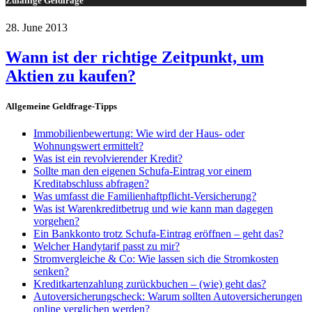
Zufällige Geldfrage
28. June 2013
Wann ist der richtige Zeitpunkt, um
Aktien zu kaufen?
Allgemeine Geldfrage-Tipps
Immobilienbewertung: Wie wird der Haus- oder
Wohnungswert ermittelt?
Was ist ein revolvierender Kredit?
Sollte man den eigenen Schufa-Eintrag vor einem
Kreditabschluss abfragen?
Was umfasst die Familienhaftpflicht-Versicherung?
Was ist Warenkreditbetrug und wie kann man dagegen
vorgehen?
Ein Bankkonto trotz Schufa-Eintrag eröffnen – geht das?
Welcher Handytarif passt zu mir?
Stromvergleiche & Co: Wie lassen sich die Stromkosten
senken?
Kreditkartenzahlung zurückbuchen – (wie) geht das?
Autoversicherungscheck: Warum sollten Autoversicherungen
online verglichen werden?