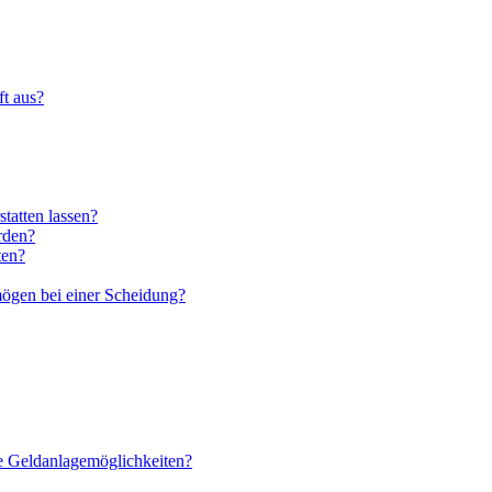
ft aus?
statten lassen?
rden?
ten?
ögen bei einer Scheidung?
te Geldanlagemöglichkeiten?