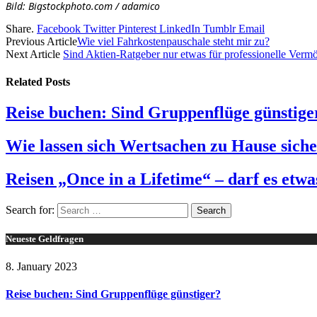
Bild: Bigstockphoto.com / adamico
Share.
Facebook
Twitter
Pinterest
LinkedIn
Tumblr
Email
Previous Article
Wie viel Fahrkostenpauschale steht mir zu?
Next Article
Sind Aktien-Ratgeber nur etwas für professionelle Verm
Related
Posts
Reise buchen: Sind Gruppenflüge günstige
Wie lassen sich Wertsachen zu Hause sich
Reisen „Once in a Lifetime“ – darf es etw
Search for:
Neueste Geldfragen
8. January 2023
Reise buchen: Sind Gruppenflüge günstiger?