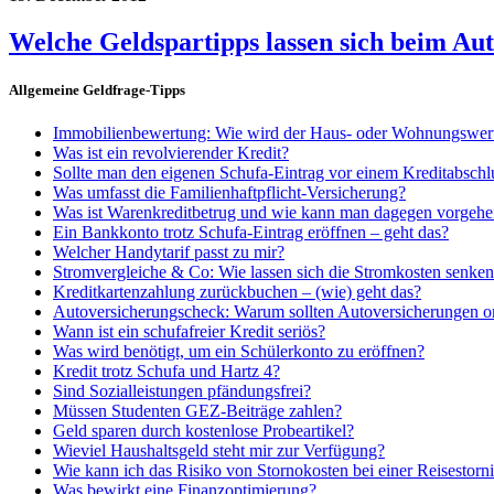
Welche Geldspartipps lassen sich beim Au
Allgemeine Geldfrage-Tipps
Immobilienbewertung: Wie wird der Haus- oder Wohnungswert 
Was ist ein revolvierender Kredit?
Sollte man den eigenen Schufa-Eintrag vor einem Kreditabschl
Was umfasst die Familienhaftpflicht-Versicherung?
Was ist Warenkreditbetrug und wie kann man dagegen vorgeh
Ein Bankkonto trotz Schufa-Eintrag eröffnen – geht das?
Welcher Handytarif passt zu mir?
Stromvergleiche & Co: Wie lassen sich die Stromkosten senke
Kreditkartenzahlung zurückbuchen – (wie) geht das?
Autoversicherungscheck: Warum sollten Autoversicherungen o
Wann ist ein schufafreier Kredit seriös?
Was wird benötigt, um ein Schülerkonto zu eröffnen?
Kredit trotz Schufa und Hartz 4?
Sind Sozialleistungen pfändungsfrei?
Müssen Studenten GEZ-Beiträge zahlen?
Geld sparen durch kostenlose Probeartikel?
Wieviel Haushaltsgeld steht mir zur Verfügung?
Wie kann ich das Risiko von Stornokosten bei einer Reisestor
Was bewirkt eine Finanzoptimierung?