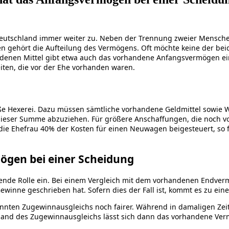
eutschland immer weiter zu. Neben der Trennung zweier Menschen 
en gehört die Aufteilung des Vermögens. Oft möchte keine der be
rhandenen Mittel gibt etwa auch das vorhandene Anfangsvermögen 
iten, die vor der Ehe vorhanden waren.
oße Hexerei. Dazu müssen sämtliche vorhandene Geldmittel sowie
dieser Summe abzuziehen. Für größere Anschaffungen, die noch vor
die Ehefrau 40% der Kosten für einen Neuwagen beigesteuert, so
ögen bei einer Scheidung
nde Rolle ein. Bei einem Vergleich mit dem vorhandenen Endvermö
winne geschrieben hat. Sofern dies der Fall ist, kommt es zu e
nnten Zugewinnausgleichs noch fairer. Während in damaligen Zei
nd des Zugewinnausgleichs lässt sich dann das vorhandene Verm