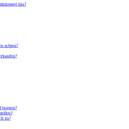
ktioniert das?
zu achten?
erkaufen?
d borgen?
stellen?
ch zu?