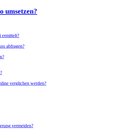
to umsetzen?
ermittelt?
uss abfragen?
en?
n?
nline verglichen werden?
nierung vermeiden?