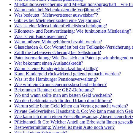
Mietkautionsversicherung und Mietkautionsbürgschaft – wie fun
Wann endet bei Nebenkosten die Verjährung?
Was bedeutet “Mehrwertsteuer ausweisbar”?
Gibt es bei Mietnebenkosten eine Verjährung?
Was ist eine Mietschuldenfreiheitsbescheinigung?
Kilometer- und Restwertleasing: Wie funktioniert Mietleasing?
Was ist ein Bauzinsrechner?
Wann müssen Mahngebühren bezahlt werden?
Glasschaden & Co: Worauf ist bei der Teilkasko-Versicherung 
Zahlt die Lebensversicherung bei Selbstmord?
Patentvermarktung: Wie lässt sich ein Patent gewinnbringend v
Wer bekommt einen Auslandskredit?
Wann ist eine Kindergeldrückzahlung fällig?
Kann Kindergeld rückwirkend geltend gemacht werden?
Was ist die Hamburger Pensionsverwaltung?
Wie wird ein Grundsteuermessbescheid erhoben?
Bekommen Rentner eine GEZ-Befreiung?
Wo und wann sollte man am besten Geld wechseln?
Wo den Geldumtausch für den Urlaub durchführen?
Warum sollte beim Geld leihen ein Vertrag gemacht werden?
Private Geldverleiher, Hausbank & Co: Wo kann man sich Gel
Wie kann ich durch einen Freistellungsantrag Zinsen steuerfrei 
Pflichtanteil & Co: Welcher Anteil am Erbe steht Ihnen gesetzli
Restwertermittlung: Wieviel ist mein Auto noch wert?
Wer hat einen Erbanspruch?