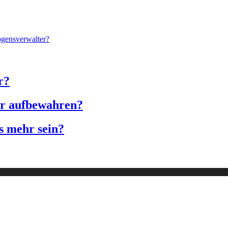
ögensverwalter?
r?
er aufbewahren?
as mehr sein?