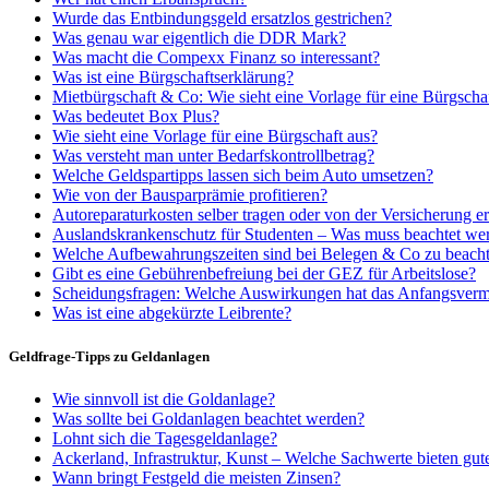
Wurde das Entbindungsgeld ersatzlos gestrichen?
Was genau war eigentlich die DDR Mark?
Was macht die Compexx Finanz so interessant?
Was ist eine Bürgschaftserklärung?
Mietbürgschaft & Co: Wie sieht eine Vorlage für eine Bürgscha
Was bedeutet Box Plus?
Wie sieht eine Vorlage für eine Bürgschaft aus?
Was versteht man unter Bedarfskontrollbetrag?
Welche Geldspartipps lassen sich beim Auto umsetzen?
Wie von der Bausparprämie profitieren?
Autoreparaturkosten selber tragen oder von der Versicherung er
Auslandskrankenschutz für Studenten – Was muss beachtet we
Welche Aufbewahrungszeiten sind bei Belegen & Co zu beach
Gibt es eine Gebührenbefreiung bei der GEZ für Arbeitslose?
Scheidungsfragen: Welche Auswirkungen hat das Anfangsverm
Was ist eine abgekürzte Leibrente?
Geldfrage-Tipps zu Geldanlagen
Wie sinnvoll ist die Goldanlage?
Was sollte bei Goldanlagen beachtet werden?
Lohnt sich die Tagesgeldanlage?
Ackerland, Infrastruktur, Kunst – Welche Sachwerte bieten gu
Wann bringt Festgeld die meisten Zinsen?