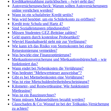
Kreditkartenzahlung zurückbuchen – (wie) geht das?
Autoversicherungscheck: Warum sollten Autoversicherungen
online verglichen werden?
Wann ist ein schufafreier Kredit seriös?
Was wird benötigt, um ein Schülerkonto zu eröffnen?
Kredit trotz Schufa und Hartz 4?
Sind Sozialleistungen pfändungsfrei?
Müssen Studenten GEZ-Beiträge zahlen?
Geld sparen durch kostenlose Probeartikel?
Wieviel Haushaltsgeld steht mir zur Verfügung?
Wie kann ich das Risiko von Stornokosten bei einer
Reisestornierung vermeiden?
Was bewirkt eine Finanzoptimierung?
Mietkautionsversicherung und Mietkautionsbürgschaft – wie
funktioniert das?
Wann endet bei Nebenkosten die Verjährung?
Was bedeutet “Mehrwertsteuer ausweisbar”?
Gibt es bei Mietnebenkosten eine Verjährung?
Was ist eine Mietschuldenfreiheitsbescheinigung?
Kilometer- und Restwertleasing: Wie funktioniert
Mietleasing?
Was ist ein Bauzinsrechner?
Wann müssen Mahngebühren bezahlt werden?
Glasschaden & Co: Worauf ist bei der Teilkasko-Versicherung
zu achten?