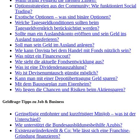
Wann bringt Festgeld die meisten Zinsen?
Optionsstrategien aus der Community: Wie funktioniert Social
Trading?
Exotische Optionen – was sind binäre Optionen?
Welche Tagesgeldkonditionen sollten beim
Tagesgeldvergleich berücksichtigt werden?
Sollte man ein Auslandskonto eröffnen und sein Geld ins
Ausland transferieren?
Soll man sein Geld im Ausland anlegen?
Wie kann Onvista bei dem Handel mit Fonds nützlich sein?
Was nützt ein Financescout?
Wie sieht die aktuelle Fondsentwicklung aus?
Was ist eine Dividendenauszahlung?
Wo ist Devisenumtausch günstig möglich?
Kann man mit einer Depotübertragung Geld sparen?
Mit dem Bausparplan zum Eigenheim?
Wo liegen die Chancen und Risiken beim Aktiensparen?
Geldfrage-Tipps zu Job & Business
Geringfügig entlohnter und kurzfristiger Minijob – was ist der
Unterschied?
Wie unterstützt die Bundesausbildungsbeihilfe Azubis?
Existenzgründerkredit & Co: Wie lässt sich eine Franchise-
Gründung finanzieren?