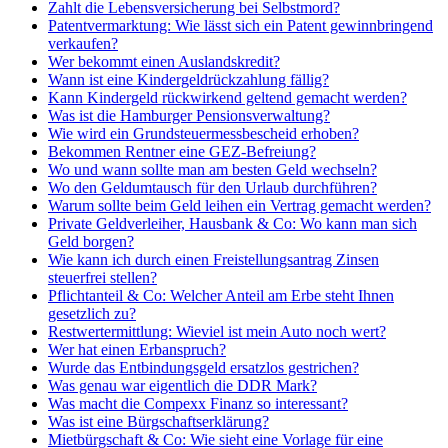
Zahlt die Lebensversicherung bei Selbstmord?
Patentvermarktung: Wie lässt sich ein Patent gewinnbringend
verkaufen?
Wer bekommt einen Auslandskredit?
Wann ist eine Kindergeldrückzahlung fällig?
Kann Kindergeld rückwirkend geltend gemacht werden?
Was ist die Hamburger Pensionsverwaltung?
Wie wird ein Grundsteuermessbescheid erhoben?
Bekommen Rentner eine GEZ-Befreiung?
Wo und wann sollte man am besten Geld wechseln?
Wo den Geldumtausch für den Urlaub durchführen?
Warum sollte beim Geld leihen ein Vertrag gemacht werden?
Private Geldverleiher, Hausbank & Co: Wo kann man sich
Geld borgen?
Wie kann ich durch einen Freistellungsantrag Zinsen
steuerfrei stellen?
Pflichtanteil & Co: Welcher Anteil am Erbe steht Ihnen
gesetzlich zu?
Restwertermittlung: Wieviel ist mein Auto noch wert?
Wer hat einen Erbanspruch?
Wurde das Entbindungsgeld ersatzlos gestrichen?
Was genau war eigentlich die DDR Mark?
Was macht die Compexx Finanz so interessant?
Was ist eine Bürgschaftserklärung?
Mietbürgschaft & Co: Wie sieht eine Vorlage für eine