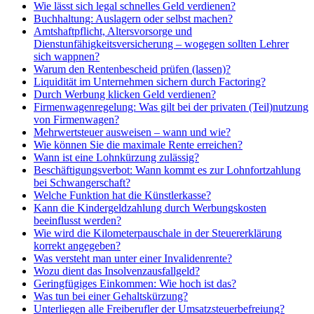
Wie lässt sich legal schnelles Geld verdienen?
Buchhaltung: Auslagern oder selbst machen?
Amtshaftpflicht, Altersvorsorge und
Dienstunfähigkeitsversicherung – wogegen sollten Lehrer
sich wappnen?
Warum den Rentenbescheid prüfen (lassen)?
Liquidität im Unternehmen sichern durch Factoring?
Durch Werbung klicken Geld verdienen?
Firmenwagenregelung: Was gilt bei der privaten (Teil)nutzung
von Firmenwagen?
Mehrwertsteuer ausweisen – wann und wie?
Wie können Sie die maximale Rente erreichen?
Wann ist eine Lohnkürzung zulässig?
Beschäftigungsverbot: Wann kommt es zur Lohnfortzahlung
bei Schwangerschaft?
Welche Funktion hat die Künstlerkasse?
Kann die Kindergeldzahlung durch Werbungskosten
beeinflusst werden?
Wie wird die Kilometerpauschale in der Steuererklärung
korrekt angegeben?
Was versteht man unter einer Invalidenrente?
Wozu dient das Insolvenzausfallgeld?
Geringfügiges Einkommen: Wie hoch ist das?
Was tun bei einer Gehaltskürzung?
Unterliegen alle Freiberufler der Umsatzsteuerbefreiung?