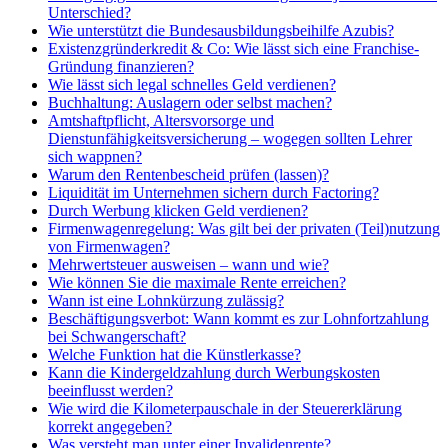
Unterschied?
Wie unterstützt die Bundesausbildungsbeihilfe Azubis?
Existenzgründerkredit & Co: Wie lässt sich eine Franchise-
Gründung finanzieren?
Wie lässt sich legal schnelles Geld verdienen?
Buchhaltung: Auslagern oder selbst machen?
Amtshaftpflicht, Altersvorsorge und
Dienstunfähigkeitsversicherung – wogegen sollten Lehrer
sich wappnen?
Warum den Rentenbescheid prüfen (lassen)?
Liquidität im Unternehmen sichern durch Factoring?
Durch Werbung klicken Geld verdienen?
Firmenwagenregelung: Was gilt bei der privaten (Teil)nutzung
von Firmenwagen?
Mehrwertsteuer ausweisen – wann und wie?
Wie können Sie die maximale Rente erreichen?
Wann ist eine Lohnkürzung zulässig?
Beschäftigungsverbot: Wann kommt es zur Lohnfortzahlung
bei Schwangerschaft?
Welche Funktion hat die Künstlerkasse?
Kann die Kindergeldzahlung durch Werbungskosten
beeinflusst werden?
Wie wird die Kilometerpauschale in der Steuererklärung
korrekt angegeben?
Was versteht man unter einer Invalidenrente?