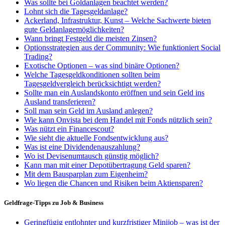
Was sollte bei Goldanlagen beachtet werden?
Lohnt sich die Tagesgeldanlage?
Ackerland, Infrastruktur, Kunst – Welche Sachwerte bieten
gute Geldanlagemöglichkeiten?
Wann bringt Festgeld die meisten Zinsen?
Optionsstrategien aus der Community: Wie funktioniert Social
Trading?
Exotische Optionen – was sind binäre Optionen?
Welche Tagesgeldkonditionen sollten beim
Tagesgeldvergleich berücksichtigt werden?
Sollte man ein Auslandskonto eröffnen und sein Geld ins
Ausland transferieren?
Soll man sein Geld im Ausland anlegen?
Wie kann Onvista bei dem Handel mit Fonds nützlich sein?
Was nützt ein Financescout?
Wie sieht die aktuelle Fondsentwicklung aus?
Was ist eine Dividendenauszahlung?
Wo ist Devisenumtausch günstig möglich?
Kann man mit einer Depotübertragung Geld sparen?
Mit dem Bausparplan zum Eigenheim?
Wo liegen die Chancen und Risiken beim Aktiensparen?
Geldfrage-Tipps zu Job & Business
Geringfügig entlohnter und kurzfristiger Minijob – was ist der