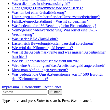
Wozu dient das Insolvenzausfallgeld?
Geringfügiges Einkommen: Wie hoch ist das?
Was tun bei einer Gehaltskürzung?
Unterliegen alle Freiberufler der Umsatzsteuerbefreiung?
Fahrtkostenrückerstattung – Was ist zu beachten?
Was bedeutet die 1%-Regelung beim Firmenfahrzeug?
Vermögensschadenversicherung: Was leistet eine D-O-
Versicherung?
Was ist der BZA-Tarif-Lohn?
Lassen sich Bewerbungskosten pauschal abrechnen?
Wie wird das Kilometergeld berechnet?
Was ist die Arbeitsmarktrente und was müssen Arbeitnehmer
beachten?
Wie viel Fahrkostenpauschale steht mir zu?
Wird eine Abfindung auf das Arbeitslosengeld angerechnet?
Muss man Abfindungen versteuern?
Was bedeutet die Umsatzsteuergrenze von 17 500 Euro für
den Kleinunternehmer?
Impressum
|
Datenschutz
|
Rechtliches
Submit
Type above and press
Enter
to search. Press
Esc
to cancel.