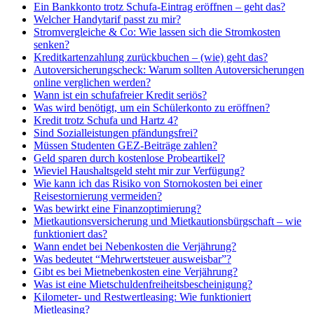
Ein Bankkonto trotz Schufa-Eintrag eröffnen – geht das?
Welcher Handytarif passt zu mir?
Stromvergleiche & Co: Wie lassen sich die Stromkosten
senken?
Kreditkartenzahlung zurückbuchen – (wie) geht das?
Autoversicherungscheck: Warum sollten Autoversicherungen
online verglichen werden?
Wann ist ein schufafreier Kredit seriös?
Was wird benötigt, um ein Schülerkonto zu eröffnen?
Kredit trotz Schufa und Hartz 4?
Sind Sozialleistungen pfändungsfrei?
Müssen Studenten GEZ-Beiträge zahlen?
Geld sparen durch kostenlose Probeartikel?
Wieviel Haushaltsgeld steht mir zur Verfügung?
Wie kann ich das Risiko von Stornokosten bei einer
Reisestornierung vermeiden?
Was bewirkt eine Finanzoptimierung?
Mietkautionsversicherung und Mietkautionsbürgschaft – wie
funktioniert das?
Wann endet bei Nebenkosten die Verjährung?
Was bedeutet “Mehrwertsteuer ausweisbar”?
Gibt es bei Mietnebenkosten eine Verjährung?
Was ist eine Mietschuldenfreiheitsbescheinigung?
Kilometer- und Restwertleasing: Wie funktioniert
Mietleasing?