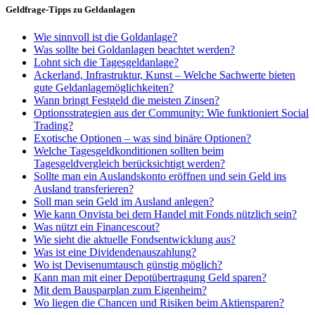
Geldfrage-Tipps zu Geldanlagen
Wie sinnvoll ist die Goldanlage?
Was sollte bei Goldanlagen beachtet werden?
Lohnt sich die Tagesgeldanlage?
Ackerland, Infrastruktur, Kunst – Welche Sachwerte bieten
gute Geldanlagemöglichkeiten?
Wann bringt Festgeld die meisten Zinsen?
Optionsstrategien aus der Community: Wie funktioniert Social
Trading?
Exotische Optionen – was sind binäre Optionen?
Welche Tagesgeldkonditionen sollten beim
Tagesgeldvergleich berücksichtigt werden?
Sollte man ein Auslandskonto eröffnen und sein Geld ins
Ausland transferieren?
Soll man sein Geld im Ausland anlegen?
Wie kann Onvista bei dem Handel mit Fonds nützlich sein?
Was nützt ein Financescout?
Wie sieht die aktuelle Fondsentwicklung aus?
Was ist eine Dividendenauszahlung?
Wo ist Devisenumtausch günstig möglich?
Kann man mit einer Depotübertragung Geld sparen?
Mit dem Bausparplan zum Eigenheim?
Wo liegen die Chancen und Risiken beim Aktiensparen?