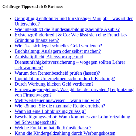
Geldfrage-Tipps zu Job & Business
Geringfügig entlohnter und kurzfristiger Minijob – was ist der
Unterschied?
Wie unterstützt die Bundesausbildungsbeihilfe Azubis?
Existenzgründerkredit & Co: Wie lässt sich eine Franchise-
Gründung finanzieren?
Wie lässt sich legal schnelles Geld verdienen?
Buchhaltung: Auslagern oder selbst machen?
Amtshaftpflicht, Altersvorsorge und
Dienstunfähigkeitsversicherung – wogegen sollten Lehrer
sich wappnen?
Warum den Rentenbescheid prüfen (lassen)?
Liquidität im Unternehmen sichern durch Factoring?
Durch Werbung klicken Geld verdienen?
Firmenwagenregelung: Was gilt bei der privaten (Teil)nutzung
von Firmenwagen?
Mehrwertsteuer ausweisen – wann und wie?
Wie können Sie die maximale Rente erreichen?
Wann ist eine Lohnkürzung zulässig?
Beschäftigungsverbot: Wann kommt es zur Lohnfortzahlung
bei Schwangerschaft?
Welche Funktion hat die Künstlerkasse?
Kann die Kindergeldzahlung durch Werbungskosten