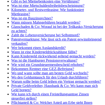
Gibt es bei Mietnebenkosten eine Verjährung?
Was ist eine Mietschuldenfreiheitsbescheinigung?
Kilometer- und Restwertleasing: Wie funktioniert
Mietleasing?
Was ist ein Bauzinsrechner?
Wann müssen Mahngebühren bezahlt werden?
Glasschaden & Co: Worauf ist bei der Teilkasko-Versicherung
zu achten?
Zahlt die Lebensversicherung bei Selbstmord?
Patentvermarktung: Wie lässt sich ein Patent gewinnbringend
verkaufen?
Wer bekommt einen Auslandskredit?
Wann ist eine Kindergeldrückzahlung fällig?
Kann Kindergeld rückwirkend geltend gemacht werden?
Was ist die Hamburger Pensionsverwaltung?
Wie wird ein Grundsteuermessbescheid erhoben?
Bekommen Rentner eine GEZ-Befreiung?
Wo und wann sollte man am besten Geld wechseln?
Wo den Geldumtausch für den Urlaub durchführen?
Warum sollte beim Geld leihen ein Vertrag gemacht werden?
Private Geldverleiher, Hausbank & Co: Wo kann man sich
Geld borgen?
Wie kann ich durch einen Freistellungsantrag Zinsen
steuerfrei stellen?
Pflichtanteil & Co: Welcher Anteil am Erbe steht Ihnen