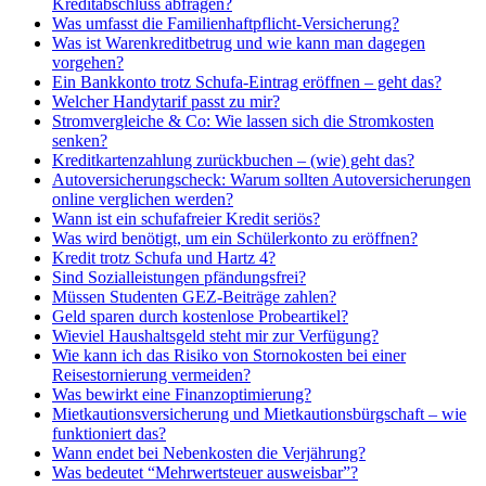
Kreditabschluss abfragen?
Was umfasst die Familienhaftpflicht-Versicherung?
Was ist Warenkreditbetrug und wie kann man dagegen
vorgehen?
Ein Bankkonto trotz Schufa-Eintrag eröffnen – geht das?
Welcher Handytarif passt zu mir?
Stromvergleiche & Co: Wie lassen sich die Stromkosten
senken?
Kreditkartenzahlung zurückbuchen – (wie) geht das?
Autoversicherungscheck: Warum sollten Autoversicherungen
online verglichen werden?
Wann ist ein schufafreier Kredit seriös?
Was wird benötigt, um ein Schülerkonto zu eröffnen?
Kredit trotz Schufa und Hartz 4?
Sind Sozialleistungen pfändungsfrei?
Müssen Studenten GEZ-Beiträge zahlen?
Geld sparen durch kostenlose Probeartikel?
Wieviel Haushaltsgeld steht mir zur Verfügung?
Wie kann ich das Risiko von Stornokosten bei einer
Reisestornierung vermeiden?
Was bewirkt eine Finanzoptimierung?
Mietkautionsversicherung und Mietkautionsbürgschaft – wie
funktioniert das?
Wann endet bei Nebenkosten die Verjährung?
Was bedeutet “Mehrwertsteuer ausweisbar”?