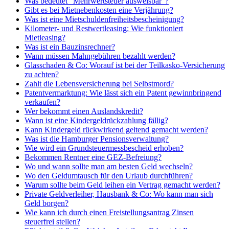
Was bedeutet “Mehrwertsteuer ausweisbar”?
Gibt es bei Mietnebenkosten eine Verjährung?
Was ist eine Mietschuldenfreiheitsbescheinigung?
Kilometer- und Restwertleasing: Wie funktioniert
Mietleasing?
Was ist ein Bauzinsrechner?
Wann müssen Mahngebühren bezahlt werden?
Glasschaden & Co: Worauf ist bei der Teilkasko-Versicherung
zu achten?
Zahlt die Lebensversicherung bei Selbstmord?
Patentvermarktung: Wie lässt sich ein Patent gewinnbringend
verkaufen?
Wer bekommt einen Auslandskredit?
Wann ist eine Kindergeldrückzahlung fällig?
Kann Kindergeld rückwirkend geltend gemacht werden?
Was ist die Hamburger Pensionsverwaltung?
Wie wird ein Grundsteuermessbescheid erhoben?
Bekommen Rentner eine GEZ-Befreiung?
Wo und wann sollte man am besten Geld wechseln?
Wo den Geldumtausch für den Urlaub durchführen?
Warum sollte beim Geld leihen ein Vertrag gemacht werden?
Private Geldverleiher, Hausbank & Co: Wo kann man sich
Geld borgen?
Wie kann ich durch einen Freistellungsantrag Zinsen
steuerfrei stellen?