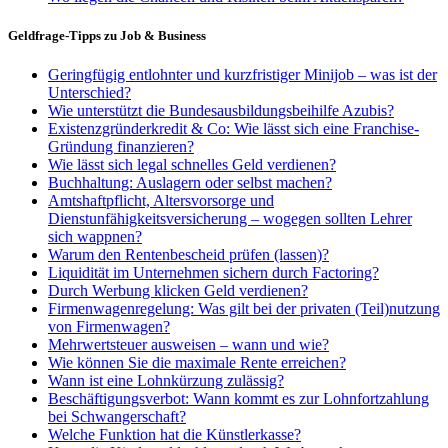
Geldfrage-Tipps zu Job & Business
Geringfügig entlohnter und kurzfristiger Minijob – was ist der
Unterschied?
Wie unterstützt die Bundesausbildungsbeihilfe Azubis?
Existenzgründerkredit & Co: Wie lässt sich eine Franchise-
Gründung finanzieren?
Wie lässt sich legal schnelles Geld verdienen?
Buchhaltung: Auslagern oder selbst machen?
Amtshaftpflicht, Altersvorsorge und
Dienstunfähigkeitsversicherung – wogegen sollten Lehrer
sich wappnen?
Warum den Rentenbescheid prüfen (lassen)?
Liquidität im Unternehmen sichern durch Factoring?
Durch Werbung klicken Geld verdienen?
Firmenwagenregelung: Was gilt bei der privaten (Teil)nutzung
von Firmenwagen?
Mehrwertsteuer ausweisen – wann und wie?
Wie können Sie die maximale Rente erreichen?
Wann ist eine Lohnkürzung zulässig?
Beschäftigungsverbot: Wann kommt es zur Lohnfortzahlung
bei Schwangerschaft?
Welche Funktion hat die Künstlerkasse?