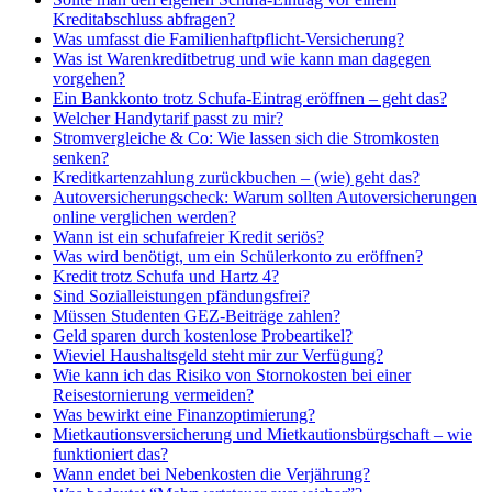
Kreditabschluss abfragen?
Was umfasst die Familienhaftpflicht-Versicherung?
Was ist Warenkreditbetrug und wie kann man dagegen
vorgehen?
Ein Bankkonto trotz Schufa-Eintrag eröffnen – geht das?
Welcher Handytarif passt zu mir?
Stromvergleiche & Co: Wie lassen sich die Stromkosten
senken?
Kreditkartenzahlung zurückbuchen – (wie) geht das?
Autoversicherungscheck: Warum sollten Autoversicherungen
online verglichen werden?
Wann ist ein schufafreier Kredit seriös?
Was wird benötigt, um ein Schülerkonto zu eröffnen?
Kredit trotz Schufa und Hartz 4?
Sind Sozialleistungen pfändungsfrei?
Müssen Studenten GEZ-Beiträge zahlen?
Geld sparen durch kostenlose Probeartikel?
Wieviel Haushaltsgeld steht mir zur Verfügung?
Wie kann ich das Risiko von Stornokosten bei einer
Reisestornierung vermeiden?
Was bewirkt eine Finanzoptimierung?
Mietkautionsversicherung und Mietkautionsbürgschaft – wie
funktioniert das?
Wann endet bei Nebenkosten die Verjährung?