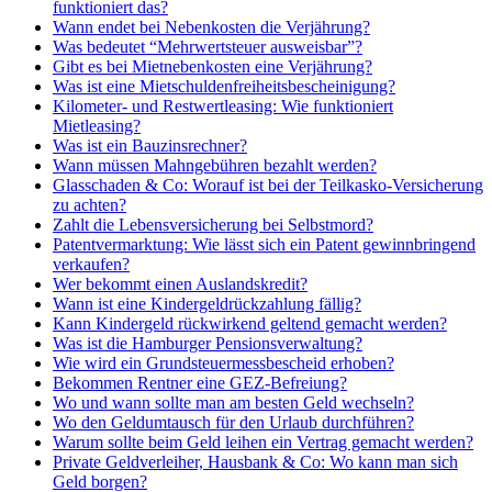
funktioniert das?
Wann endet bei Nebenkosten die Verjährung?
Was bedeutet “Mehrwertsteuer ausweisbar”?
Gibt es bei Mietnebenkosten eine Verjährung?
Was ist eine Mietschuldenfreiheitsbescheinigung?
Kilometer- und Restwertleasing: Wie funktioniert
Mietleasing?
Was ist ein Bauzinsrechner?
Wann müssen Mahngebühren bezahlt werden?
Glasschaden & Co: Worauf ist bei der Teilkasko-Versicherung
zu achten?
Zahlt die Lebensversicherung bei Selbstmord?
Patentvermarktung: Wie lässt sich ein Patent gewinnbringend
verkaufen?
Wer bekommt einen Auslandskredit?
Wann ist eine Kindergeldrückzahlung fällig?
Kann Kindergeld rückwirkend geltend gemacht werden?
Was ist die Hamburger Pensionsverwaltung?
Wie wird ein Grundsteuermessbescheid erhoben?
Bekommen Rentner eine GEZ-Befreiung?
Wo und wann sollte man am besten Geld wechseln?
Wo den Geldumtausch für den Urlaub durchführen?
Warum sollte beim Geld leihen ein Vertrag gemacht werden?
Private Geldverleiher, Hausbank & Co: Wo kann man sich
Geld borgen?