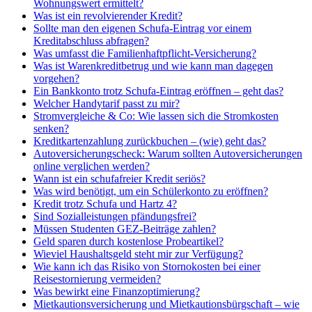
Wohnungswert ermittelt?
Was ist ein revolvierender Kredit?
Sollte man den eigenen Schufa-Eintrag vor einem
Kreditabschluss abfragen?
Was umfasst die Familienhaftpflicht-Versicherung?
Was ist Warenkreditbetrug und wie kann man dagegen
vorgehen?
Ein Bankkonto trotz Schufa-Eintrag eröffnen – geht das?
Welcher Handytarif passt zu mir?
Stromvergleiche & Co: Wie lassen sich die Stromkosten
senken?
Kreditkartenzahlung zurückbuchen – (wie) geht das?
Autoversicherungscheck: Warum sollten Autoversicherungen
online verglichen werden?
Wann ist ein schufafreier Kredit seriös?
Was wird benötigt, um ein Schülerkonto zu eröffnen?
Kredit trotz Schufa und Hartz 4?
Sind Sozialleistungen pfändungsfrei?
Müssen Studenten GEZ-Beiträge zahlen?
Geld sparen durch kostenlose Probeartikel?
Wieviel Haushaltsgeld steht mir zur Verfügung?
Wie kann ich das Risiko von Stornokosten bei einer
Reisestornierung vermeiden?
Was bewirkt eine Finanzoptimierung?
Mietkautionsversicherung und Mietkautionsbürgschaft – wie