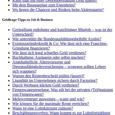
Kann man mit einer Depotübertragung Geld sparen?
Mit dem Bausparplan zum Eigenheim?
Wo liegen die Chancen und Risiken beim Aktiensparen?
Geldfrage-Tipps zu Job & Business
Geringfügig entlohnter und kurzfristiger Minijob – was ist der
Unterschied?
Wie unterstützt die Bundesausbildungsbeihilfe Azubis?
Existenzgründerkredit & Co: Wie lässt sich eine Franchise-
Gründung finanzieren?
Wie lässt sich legal schnelles Geld verdienen?
Buchhaltung: Auslagern oder selbst machen?
Amtshaftpflicht, Altersvorsorge und
Dienstunfähigkeitsversicherung – wogegen sollten Lehrer
sich wappnen?
Warum den Rentenbescheid prüfen (lassen)?
Liquidität im Unternehmen sichern durch Factoring?
Durch Werbung klicken Geld verdienen?
Firmenwagenregelung: Was gilt bei der privaten (Teil)nutzung
von Firmenwagen?
Mehrwertsteuer ausweisen – wann und wie?
Wie können Sie die maximale Rente erreichen?
Wann ist eine Lohnkürzung zulässig?
Beschäftigungsverbot: Wann kommt es zur Lohnfortzahlung