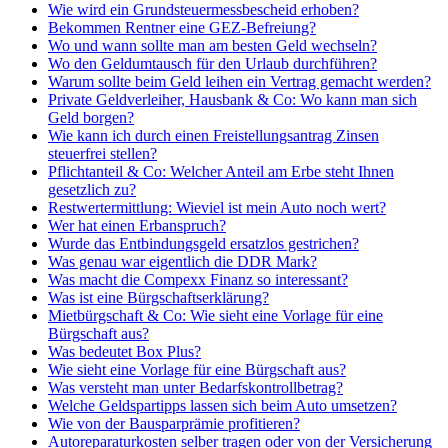
Wie wird ein Grundsteuermessbescheid erhoben?
Bekommen Rentner eine GEZ-Befreiung?
Wo und wann sollte man am besten Geld wechseln?
Wo den Geldumtausch für den Urlaub durchführen?
Warum sollte beim Geld leihen ein Vertrag gemacht werden?
Private Geldverleiher, Hausbank & Co: Wo kann man sich
Geld borgen?
Wie kann ich durch einen Freistellungsantrag Zinsen
steuerfrei stellen?
Pflichtanteil & Co: Welcher Anteil am Erbe steht Ihnen
gesetzlich zu?
Restwertermittlung: Wieviel ist mein Auto noch wert?
Wer hat einen Erbanspruch?
Wurde das Entbindungsgeld ersatzlos gestrichen?
Was genau war eigentlich die DDR Mark?
Was macht die Compexx Finanz so interessant?
Was ist eine Bürgschaftserklärung?
Mietbürgschaft & Co: Wie sieht eine Vorlage für eine
Bürgschaft aus?
Was bedeutet Box Plus?
Wie sieht eine Vorlage für eine Bürgschaft aus?
Was versteht man unter Bedarfskontrollbetrag?
Welche Geldspartipps lassen sich beim Auto umsetzen?
Wie von der Bausparprämie profitieren?
Autoreparaturkosten selber tragen oder von der Versicherung