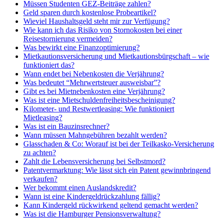
Müssen Studenten GEZ-Beiträge zahlen?
Geld sparen durch kostenlose Probeartikel?
Wieviel Haushaltsgeld steht mir zur Verfügung?
Wie kann ich das Risiko von Stornokosten bei einer
Reisestornierung vermeiden?
Was bewirkt eine Finanzoptimierung?
Mietkautionsversicherung und Mietkautionsbürgschaft – wie
funktioniert das?
Wann endet bei Nebenkosten die Verjährung?
Was bedeutet “Mehrwertsteuer ausweisbar”?
Gibt es bei Mietnebenkosten eine Verjährung?
Was ist eine Mietschuldenfreiheitsbescheinigung?
Kilometer- und Restwertleasing: Wie funktioniert
Mietleasing?
Was ist ein Bauzinsrechner?
Wann müssen Mahngebühren bezahlt werden?
Glasschaden & Co: Worauf ist bei der Teilkasko-Versicherung
zu achten?
Zahlt die Lebensversicherung bei Selbstmord?
Patentvermarktung: Wie lässt sich ein Patent gewinnbringend
verkaufen?
Wer bekommt einen Auslandskredit?
Wann ist eine Kindergeldrückzahlung fällig?
Kann Kindergeld rückwirkend geltend gemacht werden?
Was ist die Hamburger Pensionsverwaltung?