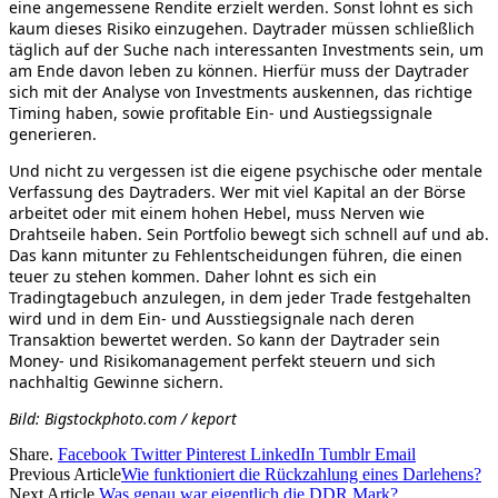
eine angemessene Rendite erzielt werden. Sonst lohnt es sich
kaum dieses Risiko einzugehen. Daytrader müssen schließlich
täglich auf der Suche nach interessanten Investments sein, um
am Ende davon leben zu können. Hierfür muss der Daytrader
sich mit der Analyse von Investments auskennen, das richtige
Timing haben, sowie profitable Ein- und Austiegssignale
generieren.
Und nicht zu vergessen ist die eigene psychische oder mentale
Verfassung des Daytraders. Wer mit viel Kapital an der Börse
arbeitet oder mit einem hohen Hebel, muss Nerven wie
Drahtseile haben. Sein Portfolio bewegt sich schnell auf und ab.
Das kann mitunter zu Fehlentscheidungen führen, die einen
teuer zu stehen kommen. Daher lohnt es sich ein
Tradingtagebuch anzulegen, in dem jeder Trade festgehalten
wird und in dem Ein- und Ausstiegsignale nach deren
Transaktion bewertet werden. So kann der Daytrader sein
Money- und Risikomanagement perfekt steuern und sich
nachhaltig Gewinne sichern.
Bild: Bigstockphoto.com / keport
Share.
Facebook
Twitter
Pinterest
LinkedIn
Tumblr
Email
Previous Article
Wie funktioniert die Rückzahlung eines Darlehens?
Next Article
Was genau war eigentlich die DDR Mark?