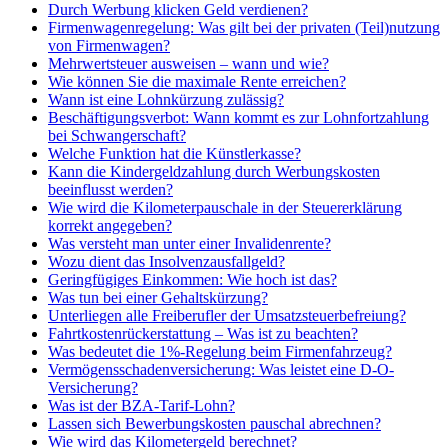
Durch Werbung klicken Geld verdienen?
Firmenwagenregelung: Was gilt bei der privaten (Teil)nutzung
von Firmenwagen?
Mehrwertsteuer ausweisen – wann und wie?
Wie können Sie die maximale Rente erreichen?
Wann ist eine Lohnkürzung zulässig?
Beschäftigungsverbot: Wann kommt es zur Lohnfortzahlung
bei Schwangerschaft?
Welche Funktion hat die Künstlerkasse?
Kann die Kindergeldzahlung durch Werbungskosten
beeinflusst werden?
Wie wird die Kilometerpauschale in der Steuererklärung
korrekt angegeben?
Was versteht man unter einer Invalidenrente?
Wozu dient das Insolvenzausfallgeld?
Geringfügiges Einkommen: Wie hoch ist das?
Was tun bei einer Gehaltskürzung?
Unterliegen alle Freiberufler der Umsatzsteuerbefreiung?
Fahrtkostenrückerstattung – Was ist zu beachten?
Was bedeutet die 1%-Regelung beim Firmenfahrzeug?
Vermögensschadenversicherung: Was leistet eine D-O-
Versicherung?
Was ist der BZA-Tarif-Lohn?
Lassen sich Bewerbungskosten pauschal abrechnen?
Wie wird das Kilometergeld berechnet?