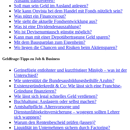
Ausland transferieren?
Soll man sein Geld im Ausland anlegen?
Wie kann Onvista bei dem Handel mit Fonds nützlich sein?
Was nützt ein Financescout?
Wie sieht die aktuelle Fondsentwicklung aus?
Was ist eine Dividendenauszahlung?
Wo ist Devisenumtausch günstig möglich?
Kann man mit einer Depotübertragung Geld sparen?
Mit dem Bausparplan zum Eigenheim?
Wo liegen die Chancen und Risiken beim Aktiensparen?
Geldfrage-Tipps zu Job & Business
Geringfügig entlohnter und kurzfristiger Minijob – was ist der
Unterschied?
Wie unterstützt die Bundesausbildungsbeihilfe Azubis?
Existenzgründerkredit & Co: Wie lässt sich eine Franchise-
Gründung finanzieren?
Wie lässt sich legal schnelles Geld verdienen?
Buchhaltung: Auslagern oder selbst machen?
Amtshaftpflicht, Altersvorsorge und
Dienstunfähigkeitsversicherung – wogegen sollten Lehrer
sich wappnen?
Warum den Rentenbescheid prüfen (lassen)?
Liquidität im Unternehmen sichern durch Factoring?