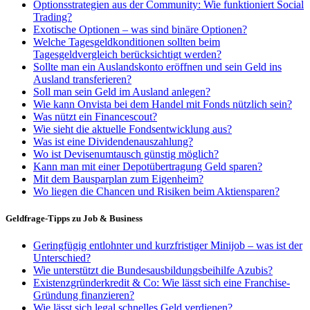
Optionsstrategien aus der Community: Wie funktioniert Social
Trading?
Exotische Optionen – was sind binäre Optionen?
Welche Tagesgeldkonditionen sollten beim
Tagesgeldvergleich berücksichtigt werden?
Sollte man ein Auslandskonto eröffnen und sein Geld ins
Ausland transferieren?
Soll man sein Geld im Ausland anlegen?
Wie kann Onvista bei dem Handel mit Fonds nützlich sein?
Was nützt ein Financescout?
Wie sieht die aktuelle Fondsentwicklung aus?
Was ist eine Dividendenauszahlung?
Wo ist Devisenumtausch günstig möglich?
Kann man mit einer Depotübertragung Geld sparen?
Mit dem Bausparplan zum Eigenheim?
Wo liegen die Chancen und Risiken beim Aktiensparen?
Geldfrage-Tipps zu Job & Business
Geringfügig entlohnter und kurzfristiger Minijob – was ist der
Unterschied?
Wie unterstützt die Bundesausbildungsbeihilfe Azubis?
Existenzgründerkredit & Co: Wie lässt sich eine Franchise-
Gründung finanzieren?
Wie lässt sich legal schnelles Geld verdienen?