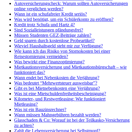
Autoversicherungscheck: Warum sollten Autoversicherungen
online verglichen werden?
Wann ist ein schufafreier Kredit seriös?
Was wird benötigt, um ein Schülerkonto zu eröffnen?
Kredit trotz Schufa und Hartz 4?
Sind Sozialleistungen pfändungsfrei?
Müssen Studenten GEZ-Beiträge zahlen?
Geld sparen durch kostenlose Probeartikel?
Wieviel Haushaltsgeld steht mir zur Verfügung?
Wie kann ich das Risiko von Stornokosten bei einer
Reisestornierung vermeiden?
Was bewirkt eine Finanzoptimierung?
Mietkautionsversicherung und Mietkautionsbürgschaft – wie
funktioniert das?
Wann endet bei Nebenkosten die Verjährung?
Was bedeutet “Mehrwertsteuer ausweisbar”?
Gibt es bei Mietnebenkosten eine Verjährung?
Was ist eine Mietschuldenfreiheitsbescheinigung?
Kilometer- und Restwertleasing: Wie funktioniert
Mietleasing?
Was ist ein Bauzinsrechner?
Wann müssen Mahngebühren bezahlt werden?
Glasschaden & Co: Worauf ist bei der Teilkasko-Versicherung
zu achten?
Zahlt die Lebensversicherung bei Selbstmord?