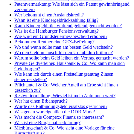
Patentvermarktung: Wie lässt sich ein Patent gewinnbringend
verkaufen?
Wer bekommt einen Auslandskredit?
Wann ist eine Kindergeldrückzahlung fällig?
Kann Kindergeld rückwirkend geltend gemacht werden?
Was ist die Hamburger Pensionsverwaltung?
Wie wird ein Grundsteuermessbescheid erhoben?
Bekommen Rentner eine GEZ-Befreiung?
Wo und wann sollte man am besten Geld wechseln?
Wo den Geldumtausch für den Urlaub durchführen?
Warum sollte beim Geld leihen ein Vertrag gemacht werden?
Private Geldverleiher, Hausbank & Co: Wo kann man sich
Geld borgen?
Wie kann ich durch einen Freistellungsantrag Zinsen
steuerfrei stellen?
Pflichtanteil & Co: Welcher Anteil am Erbe steht Ihnen
gesetzlich zu?
Restwertermittlung: Wieviel ist mein Auto noch wert?
Wer hat einen Erbanspruch?
Wurde das Entbindungsgeld ersatzlos gestrichen?
Was genau war eigentlich die DDR Mark?
Was macht die Compexx Finanz so interessant?
Was ist eine Bürgschaftserklärung?
Mietbürgschaft & Co: Wie sieht eine Vorlage für eine
Bürgschaft aus?