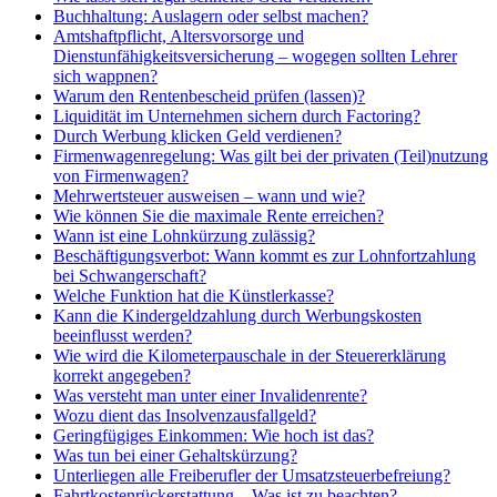
Buchhaltung: Auslagern oder selbst machen?
Amtshaftpflicht, Altersvorsorge und
Dienstunfähigkeitsversicherung – wogegen sollten Lehrer
sich wappnen?
Warum den Rentenbescheid prüfen (lassen)?
Liquidität im Unternehmen sichern durch Factoring?
Durch Werbung klicken Geld verdienen?
Firmenwagenregelung: Was gilt bei der privaten (Teil)nutzung
von Firmenwagen?
Mehrwertsteuer ausweisen – wann und wie?
Wie können Sie die maximale Rente erreichen?
Wann ist eine Lohnkürzung zulässig?
Beschäftigungsverbot: Wann kommt es zur Lohnfortzahlung
bei Schwangerschaft?
Welche Funktion hat die Künstlerkasse?
Kann die Kindergeldzahlung durch Werbungskosten
beeinflusst werden?
Wie wird die Kilometerpauschale in der Steuererklärung
korrekt angegeben?
Was versteht man unter einer Invalidenrente?
Wozu dient das Insolvenzausfallgeld?
Geringfügiges Einkommen: Wie hoch ist das?
Was tun bei einer Gehaltskürzung?
Unterliegen alle Freiberufler der Umsatzsteuerbefreiung?
Fahrtkostenrückerstattung – Was ist zu beachten?