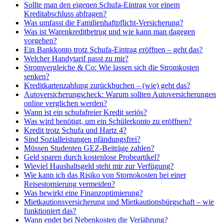
Sollte man den eigenen Schufa-Eintrag vor einem
Kreditabschluss abfragen?
Was umfasst die Familienhaftpflicht-Versicherung?
Was ist Warenkreditbetrug und wie kann man dagegen
vorgehen?
Ein Bankkonto trotz Schufa-Eintrag eröffnen – geht das?
Welcher Handytarif passt zu mir?
Stromvergleiche & Co: Wie lassen sich die Stromkosten
senken?
Kreditkartenzahlung zurückbuchen – (wie) geht das?
Autoversicherungscheck: Warum sollten Autoversicherungen
online verglichen werden?
Wann ist ein schufafreier Kredit seriös?
Was wird benötigt, um ein Schülerkonto zu eröffnen?
Kredit trotz Schufa und Hartz 4?
Sind Sozialleistungen pfändungsfrei?
Müssen Studenten GEZ-Beiträge zahlen?
Geld sparen durch kostenlose Probeartikel?
Wieviel Haushaltsgeld steht mir zur Verfügung?
Wie kann ich das Risiko von Stornokosten bei einer
Reisestornierung vermeiden?
Was bewirkt eine Finanzoptimierung?
Mietkautionsversicherung und Mietkautionsbürgschaft – wie
funktioniert das?
Wann endet bei Nebenkosten die Verjährung?