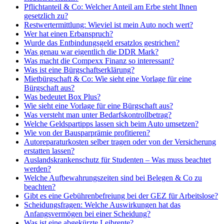
Pflichtanteil & Co: Welcher Anteil am Erbe steht Ihnen
gesetzlich zu?
Restwertermittlung: Wieviel ist mein Auto noch wert?
Wer hat einen Erbanspruch?
Wurde das Entbindungsgeld ersatzlos gestrichen?
Was genau war eigentlich die DDR Mark?
Was macht die Compexx Finanz so interessant?
Was ist eine Bürgschaftserklärung?
Mietbürgschaft & Co: Wie sieht eine Vorlage für eine
Bürgschaft aus?
Was bedeutet Box Plus?
Wie sieht eine Vorlage für eine Bürgschaft aus?
Was versteht man unter Bedarfskontrollbetrag?
Welche Geldspartipps lassen sich beim Auto umsetzen?
Wie von der Bausparprämie profitieren?
Autoreparaturkosten selber tragen oder von der Versicherung
erstatten lassen?
Auslandskrankenschutz für Studenten – Was muss beachtet
werden?
Welche Aufbewahrungszeiten sind bei Belegen & Co zu
beachten?
Gibt es eine Gebührenbefreiung bei der GEZ für Arbeitslose?
Scheidungsfragen: Welche Auswirkungen hat das
Anfangsvermögen bei einer Scheidung?
Was ist eine abgekürzte Leibrente?