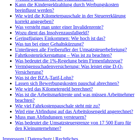
Kann die Kindergeldzahlung durch Werbungskosten
beeinflusst werden?
Wie wird die Kilometerpauschale in der Steuererklärung
korrekt angegeben?
Was versteht man unter einer Invalidenrente?
Wozu dient das Insolvenzausfallgeld?
Geringfügiges Einkommen: Wie hoch ist das?
Was tun bei einer Gehaltskürzung?
Unterliegen alle Freiberufler der Umsatzsteuerbefreiung?
Fahrtkostenrückerstattung – Was ist zu beachten?
Was bedeutet die 1%-Regelung beim Firmenfahrzeug?
Vermögensschadenversicherung: Was leistet eine D-O-
Versicherung?
Was ist der BZA-Tarif-Lohn?
Lassen sich Bewerbungskosten pauschal abrechnen?
Wie wird das Kilometergeld berechnet?
Was ist die Arbeitsmarktrente und was müssen Arbeitnehmer
beachten?
Wie viel Fahrkostenpauschale steht mir zu?
Wird eine Abfindung auf das Arbeitslosengeld angerechnet?
Muss man Abfindungen versteuern?
Was bedeutet die Umsatzsteuergrenze von 17 500 Euro für
den Kleinunternehmer?
Impressum
|
Datenschutz
|
Rechtliches