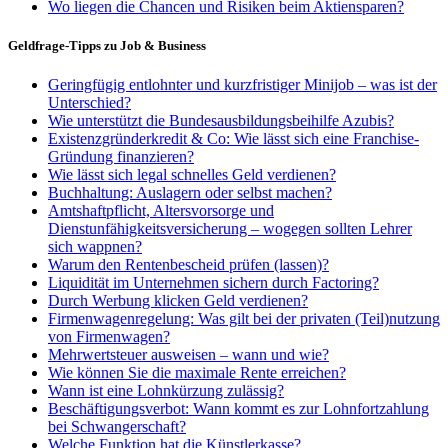
Wo liegen die Chancen und Risiken beim Aktiensparen?
Geldfrage-Tipps zu Job & Business
Geringfügig entlohnter und kurzfristiger Minijob – was ist der
Unterschied?
Wie unterstützt die Bundesausbildungsbeihilfe Azubis?
Existenzgründerkredit & Co: Wie lässt sich eine Franchise-
Gründung finanzieren?
Wie lässt sich legal schnelles Geld verdienen?
Buchhaltung: Auslagern oder selbst machen?
Amtshaftpflicht, Altersvorsorge und
Dienstunfähigkeitsversicherung – wogegen sollten Lehrer
sich wappnen?
Warum den Rentenbescheid prüfen (lassen)?
Liquidität im Unternehmen sichern durch Factoring?
Durch Werbung klicken Geld verdienen?
Firmenwagenregelung: Was gilt bei der privaten (Teil)nutzung
von Firmenwagen?
Mehrwertsteuer ausweisen – wann und wie?
Wie können Sie die maximale Rente erreichen?
Wann ist eine Lohnkürzung zulässig?
Beschäftigungsverbot: Wann kommt es zur Lohnfortzahlung
bei Schwangerschaft?
Welche Funktion hat die Künstlerkasse?