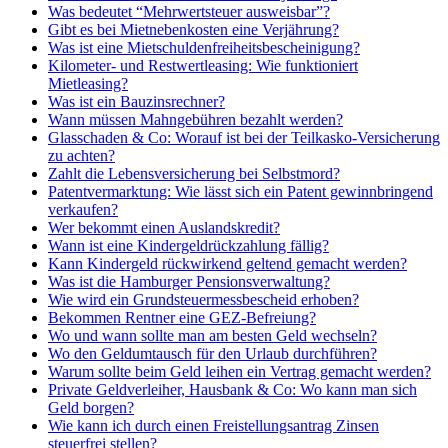
Was bedeutet “Mehrwertsteuer ausweisbar”?
Gibt es bei Mietnebenkosten eine Verjährung?
Was ist eine Mietschuldenfreiheitsbescheinigung?
Kilometer- und Restwertleasing: Wie funktioniert
Mietleasing?
Was ist ein Bauzinsrechner?
Wann müssen Mahngebühren bezahlt werden?
Glasschaden & Co: Worauf ist bei der Teilkasko-Versicherung
zu achten?
Zahlt die Lebensversicherung bei Selbstmord?
Patentvermarktung: Wie lässt sich ein Patent gewinnbringend
verkaufen?
Wer bekommt einen Auslandskredit?
Wann ist eine Kindergeldrückzahlung fällig?
Kann Kindergeld rückwirkend geltend gemacht werden?
Was ist die Hamburger Pensionsverwaltung?
Wie wird ein Grundsteuermessbescheid erhoben?
Bekommen Rentner eine GEZ-Befreiung?
Wo und wann sollte man am besten Geld wechseln?
Wo den Geldumtausch für den Urlaub durchführen?
Warum sollte beim Geld leihen ein Vertrag gemacht werden?
Private Geldverleiher, Hausbank & Co: Wo kann man sich
Geld borgen?
Wie kann ich durch einen Freistellungsantrag Zinsen
steuerfrei stellen?