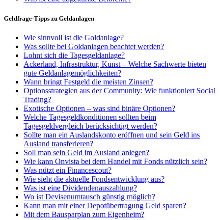
Geldfrage-Tipps zu Geldanlagen
Wie sinnvoll ist die Goldanlage?
Was sollte bei Goldanlagen beachtet werden?
Lohnt sich die Tagesgeldanlage?
Ackerland, Infrastruktur, Kunst – Welche Sachwerte bieten
gute Geldanlagemöglichkeiten?
Wann bringt Festgeld die meisten Zinsen?
Optionsstrategien aus der Community: Wie funktioniert Social
Trading?
Exotische Optionen – was sind binäre Optionen?
Welche Tagesgeldkonditionen sollten beim
Tagesgeldvergleich berücksichtigt werden?
Sollte man ein Auslandskonto eröffnen und sein Geld ins
Ausland transferieren?
Soll man sein Geld im Ausland anlegen?
Wie kann Onvista bei dem Handel mit Fonds nützlich sein?
Was nützt ein Financescout?
Wie sieht die aktuelle Fondsentwicklung aus?
Was ist eine Dividendenauszahlung?
Wo ist Devisenumtausch günstig möglich?
Kann man mit einer Depotübertragung Geld sparen?
Mit dem Bausparplan zum Eigenheim?