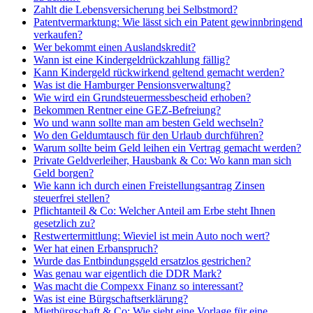
Zahlt die Lebensversicherung bei Selbstmord?
Patentvermarktung: Wie lässt sich ein Patent gewinnbringend
verkaufen?
Wer bekommt einen Auslandskredit?
Wann ist eine Kindergeldrückzahlung fällig?
Kann Kindergeld rückwirkend geltend gemacht werden?
Was ist die Hamburger Pensionsverwaltung?
Wie wird ein Grundsteuermessbescheid erhoben?
Bekommen Rentner eine GEZ-Befreiung?
Wo und wann sollte man am besten Geld wechseln?
Wo den Geldumtausch für den Urlaub durchführen?
Warum sollte beim Geld leihen ein Vertrag gemacht werden?
Private Geldverleiher, Hausbank & Co: Wo kann man sich
Geld borgen?
Wie kann ich durch einen Freistellungsantrag Zinsen
steuerfrei stellen?
Pflichtanteil & Co: Welcher Anteil am Erbe steht Ihnen
gesetzlich zu?
Restwertermittlung: Wieviel ist mein Auto noch wert?
Wer hat einen Erbanspruch?
Wurde das Entbindungsgeld ersatzlos gestrichen?
Was genau war eigentlich die DDR Mark?
Was macht die Compexx Finanz so interessant?
Was ist eine Bürgschaftserklärung?
Mietbürgschaft & Co: Wie sieht eine Vorlage für eine