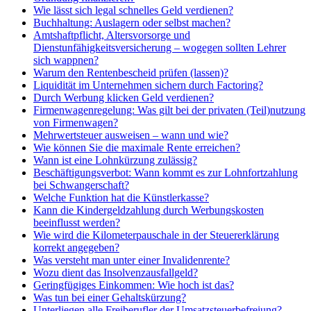
Wie lässt sich legal schnelles Geld verdienen?
Buchhaltung: Auslagern oder selbst machen?
Amtshaftpflicht, Altersvorsorge und
Dienstunfähigkeitsversicherung – wogegen sollten Lehrer
sich wappnen?
Warum den Rentenbescheid prüfen (lassen)?
Liquidität im Unternehmen sichern durch Factoring?
Durch Werbung klicken Geld verdienen?
Firmenwagenregelung: Was gilt bei der privaten (Teil)nutzung
von Firmenwagen?
Mehrwertsteuer ausweisen – wann und wie?
Wie können Sie die maximale Rente erreichen?
Wann ist eine Lohnkürzung zulässig?
Beschäftigungsverbot: Wann kommt es zur Lohnfortzahlung
bei Schwangerschaft?
Welche Funktion hat die Künstlerkasse?
Kann die Kindergeldzahlung durch Werbungskosten
beeinflusst werden?
Wie wird die Kilometerpauschale in der Steuererklärung
korrekt angegeben?
Was versteht man unter einer Invalidenrente?
Wozu dient das Insolvenzausfallgeld?
Geringfügiges Einkommen: Wie hoch ist das?
Was tun bei einer Gehaltskürzung?
Unterliegen alle Freiberufler der Umsatzsteuerbefreiung?