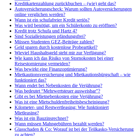
Kreditkartenzahlung zurückbuchen – (wie) geht das?
Autoversicherungscheck: Warum sollten Autoversicherungen
online verglichen werden?
Wann ist ein schufafreier Kredit seriös?
Was wird benötigt, um ein Schülerkonto zu eröffnen?
Kredit trotz Schufa und Hartz 4?
Sind Sozialleistungen pfändungsfrei?
Müssen Studenten GEZ-Beiträge zahlen?
Geld sparen durch kostenlose Probeartikel?
Wieviel Haushaltsgeld steht mir zur Verfügung?
Wie kann ich das Risiko von Stornokosten bei einer
Reisestornierung vermeiden?
Was bewirkt eine Finanzoptimierung?
Mietkautionsversicherung und Mietkautionsbürgschaft – wie
funktioniert das?
Wann endet bei Nebenkosten die Verjährung?
Was bedeutet “Mehrwertsteuer ausweisbar”?
Gibt es bei Mietnebenkosten eine Verjährung?
Was ist eine Mietschuldenfreiheitsbescheinigung?
Kilometer- und Restwertleasing: Wie funktioniert
Mietleasing?
Was ist ein Bauzinsrechner?
Wann müssen Mahngebühren bezahlt werden?
Glasschaden & Co: Worauf ist bei der Teilkasko-Versicherung
zu achten?