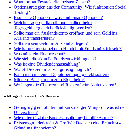
Wann bringt Festgeld die meisten Zinsen?
Optionsstrategien aus der Community: Wie funktioniert Social
Trading?
Exotische Optionen – was sind binäre Optionen?
Welche Tagesgeldkonditionen sollten beim
Tagesgeldvergleich berücksichtigt werden?
Sollte man ein Auslandskonto eröffnen und sein Geld ins
Ausland transferieren?
Soll man sein Geld im Ausland anlegen?
Wie kann Onvista bei dem Handel mit Fonds nützlich sein?
Was nützt ein Financescout?
Wie sieht die aktuelle Fondsentwicklung aus?
Was ist eine Dividendenauszahlung?
Wo ist Devisenumtausch günstig möglich?
Kann man mit einer Depotübertragung Geld sparen?
Mit dem Bausparplan zum Eigenheim?
Wo liegen die Chancen und Risiken beim Aktiensparen?
Geldfrage-Tipps zu Job & Business
Geringfügig entlohnter und kurzfristiger Minijob – was ist der
Unterschied?
Wie unterstützt die Bundesausbildungsbeihilfe Azubis?
Existenzgründerkredit & Co: Wie lässt sich eine Franchise-
Gründung finanzieren?