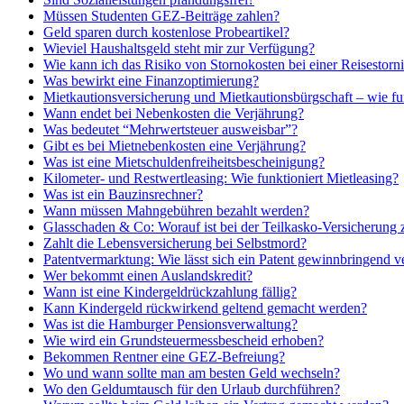
Müssen Studenten GEZ-Beiträge zahlen?
Geld sparen durch kostenlose Probeartikel?
Wieviel Haushaltsgeld steht mir zur Verfügung?
Wie kann ich das Risiko von Stornokosten bei einer Reisestor
Was bewirkt eine Finanzoptimierung?
Mietkautionsversicherung und Mietkautionsbürgschaft – wie fun
Wann endet bei Nebenkosten die Verjährung?
Was bedeutet “Mehrwertsteuer ausweisbar”?
Gibt es bei Mietnebenkosten eine Verjährung?
Was ist eine Mietschuldenfreiheitsbescheinigung?
Kilometer- und Restwertleasing: Wie funktioniert Mietleasing?
Was ist ein Bauzinsrechner?
Wann müssen Mahngebühren bezahlt werden?
Glasschaden & Co: Worauf ist bei der Teilkasko-Versicherung 
Zahlt die Lebensversicherung bei Selbstmord?
Patentvermarktung: Wie lässt sich ein Patent gewinnbringend v
Wer bekommt einen Auslandskredit?
Wann ist eine Kindergeldrückzahlung fällig?
Kann Kindergeld rückwirkend geltend gemacht werden?
Was ist die Hamburger Pensionsverwaltung?
Wie wird ein Grundsteuermessbescheid erhoben?
Bekommen Rentner eine GEZ-Befreiung?
Wo und wann sollte man am besten Geld wechseln?
Wo den Geldumtausch für den Urlaub durchführen?