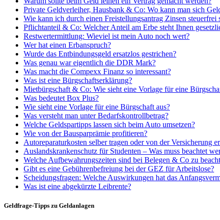
Warum sollte beim Geld leihen ein Vertrag gemacht werden?
Private Geldverleiher, Hausbank & Co: Wo kann man sich Gel
Wie kann ich durch einen Freistellungsantrag Zinsen steuerfrei 
Pflichtanteil & Co: Welcher Anteil am Erbe steht Ihnen gesetzli
Restwertermittlung: Wieviel ist mein Auto noch wert?
Wer hat einen Erbanspruch?
Wurde das Entbindungsgeld ersatzlos gestrichen?
Was genau war eigentlich die DDR Mark?
Was macht die Compexx Finanz so interessant?
Was ist eine Bürgschaftserklärung?
Mietbürgschaft & Co: Wie sieht eine Vorlage für eine Bürgscha
Was bedeutet Box Plus?
Wie sieht eine Vorlage für eine Bürgschaft aus?
Was versteht man unter Bedarfskontrollbetrag?
Welche Geldspartipps lassen sich beim Auto umsetzen?
Wie von der Bausparprämie profitieren?
Autoreparaturkosten selber tragen oder von der Versicherung er
Auslandskrankenschutz für Studenten – Was muss beachtet we
Welche Aufbewahrungszeiten sind bei Belegen & Co zu beach
Gibt es eine Gebührenbefreiung bei der GEZ für Arbeitslose?
Scheidungsfragen: Welche Auswirkungen hat das Anfangsverm
Was ist eine abgekürzte Leibrente?
Geldfrage-Tipps zu Geldanlagen