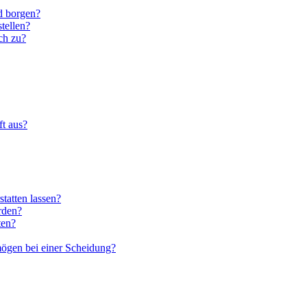
d borgen?
stellen?
ch zu?
ft aus?
statten lassen?
rden?
ten?
ögen bei einer Scheidung?