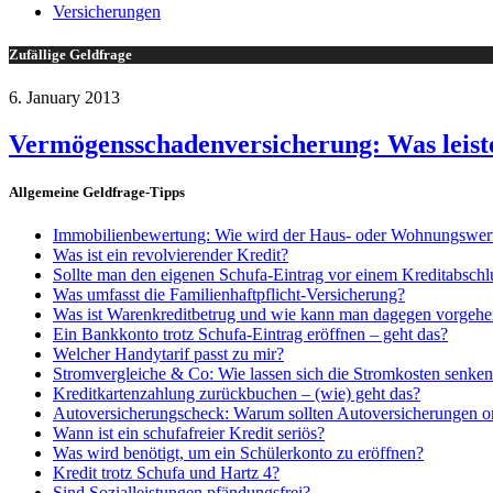
Versicherungen
Zufällige Geldfrage
6. January 2013
Vermögensschadenversicherung: Was leist
Allgemeine Geldfrage-Tipps
Immobilienbewertung: Wie wird der Haus- oder Wohnungswert 
Was ist ein revolvierender Kredit?
Sollte man den eigenen Schufa-Eintrag vor einem Kreditabschl
Was umfasst die Familienhaftpflicht-Versicherung?
Was ist Warenkreditbetrug und wie kann man dagegen vorgeh
Ein Bankkonto trotz Schufa-Eintrag eröffnen – geht das?
Welcher Handytarif passt zu mir?
Stromvergleiche & Co: Wie lassen sich die Stromkosten senke
Kreditkartenzahlung zurückbuchen – (wie) geht das?
Autoversicherungscheck: Warum sollten Autoversicherungen o
Wann ist ein schufafreier Kredit seriös?
Was wird benötigt, um ein Schülerkonto zu eröffnen?
Kredit trotz Schufa und Hartz 4?
Sind Sozialleistungen pfändungsfrei?