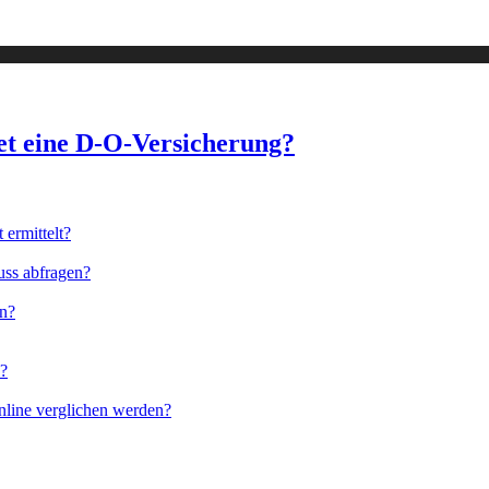
et eine D-O-Versicherung?
ermittelt?
uss abfragen?
en?
n?
nline verglichen werden?