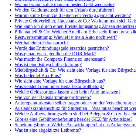
Wo und wann sollte man am besten Geld wechseln?
Wo den Geldumtausch für den Urlaub durchführen?
Warum sollte beim Geld leihen ein Vertrag gemacht werden?
Private Geldverleiher, Hausbank & Co: Wo kann man sich Gel
Wie kann ich durch einen Freistellungsantrag Zinsen steuerfrei 
Pflichtanteil & Co: Welcher Anteil am Erbe steht Ihnen gesetzli
Restwertermittlung: Wieviel ist mein Auto noch wert?
Wer hat einen Erbanspruch?
Wurde das Entbindungsgeld ersatzlos gestrichen?
Was genau war eigentlich die DDR Mark?
Was macht die Compexx Finanz so interessant?
Was ist eine Bürgschaftserklärung?
Mietbürgschaft & Co: Wie sieht eine Vorlage für eine Bürgscha
Was bedeutet Box Plus?
Wie sieht eine Vorlage für eine Bürgschaft aus?
Was versteht man unter Bedarfskontrollbetrag?
Welche Geldspartipps lassen sich beim Auto umsetzen?
Wie von der Bausparprämie profitieren?
Autoreparaturkosten selber tragen oder von der Versicherung er
Auslandskrankenschutz für Studenten – Was muss beachtet we
Welche Aufbewahrungszeiten sind bei Belegen & Co zu beach
Gibt es eine Gebührenbefreiung bei der GEZ für Arbeitslose?
Scheidungsfragen: Welche Auswirkungen hat das Anfangsverm
Was ist eine abgekürzte Leibrente?