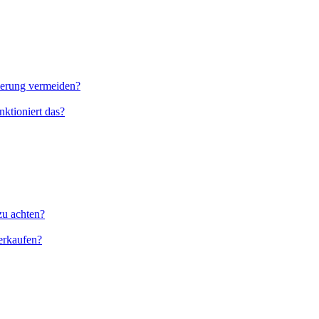
nierung vermeiden?
ktioniert das?
zu achten?
erkaufen?