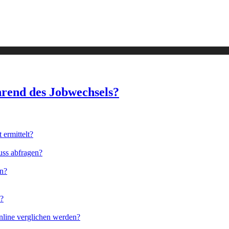
rend des Jobwechsels?
ermittelt?
uss abfragen?
en?
n?
nline verglichen werden?