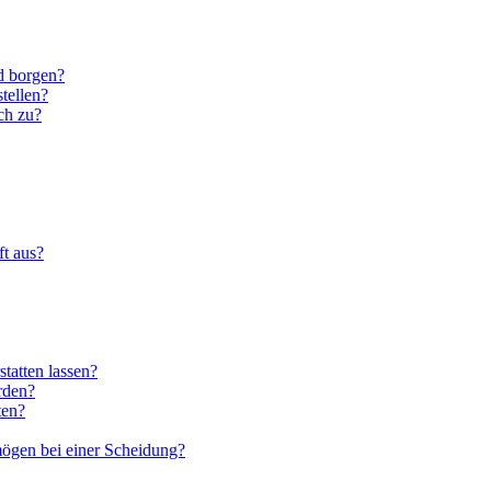
d borgen?
stellen?
ch zu?
ft aus?
statten lassen?
rden?
ten?
ögen bei einer Scheidung?