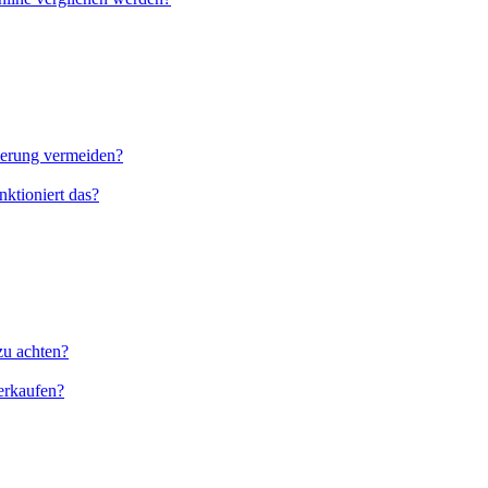
nierung vermeiden?
ktioniert das?
zu achten?
erkaufen?