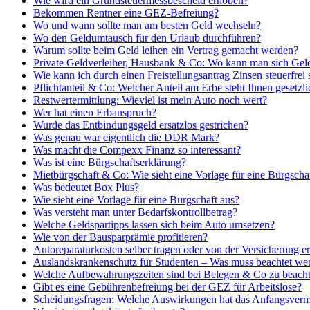
Wie wird ein Grundsteuermessbescheid erhoben?
Bekommen Rentner eine GEZ-Befreiung?
Wo und wann sollte man am besten Geld wechseln?
Wo den Geldumtausch für den Urlaub durchführen?
Warum sollte beim Geld leihen ein Vertrag gemacht werden?
Private Geldverleiher, Hausbank & Co: Wo kann man sich Gel
Wie kann ich durch einen Freistellungsantrag Zinsen steuerfrei 
Pflichtanteil & Co: Welcher Anteil am Erbe steht Ihnen gesetzli
Restwertermittlung: Wieviel ist mein Auto noch wert?
Wer hat einen Erbanspruch?
Wurde das Entbindungsgeld ersatzlos gestrichen?
Was genau war eigentlich die DDR Mark?
Was macht die Compexx Finanz so interessant?
Was ist eine Bürgschaftserklärung?
Mietbürgschaft & Co: Wie sieht eine Vorlage für eine Bürgscha
Was bedeutet Box Plus?
Wie sieht eine Vorlage für eine Bürgschaft aus?
Was versteht man unter Bedarfskontrollbetrag?
Welche Geldspartipps lassen sich beim Auto umsetzen?
Wie von der Bausparprämie profitieren?
Autoreparaturkosten selber tragen oder von der Versicherung er
Auslandskrankenschutz für Studenten – Was muss beachtet we
Welche Aufbewahrungszeiten sind bei Belegen & Co zu beach
Gibt es eine Gebührenbefreiung bei der GEZ für Arbeitslose?
Scheidungsfragen: Welche Auswirkungen hat das Anfangsverm