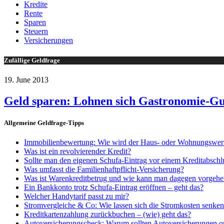
Kredite
Rente
Sparen
Steuern
Versicherungen
Zufällige Geldfrage
19. June 2013
Geld sparen: Lohnen sich Gastronomie-Gu
Allgemeine Geldfrage-Tipps
Immobilienbewertung: Wie wird der Haus- oder Wohnungswert 
Was ist ein revolvierender Kredit?
Sollte man den eigenen Schufa-Eintrag vor einem Kreditabschl
Was umfasst die Familienhaftpflicht-Versicherung?
Was ist Warenkreditbetrug und wie kann man dagegen vorgeh
Ein Bankkonto trotz Schufa-Eintrag eröffnen – geht das?
Welcher Handytarif passt zu mir?
Stromvergleiche & Co: Wie lassen sich die Stromkosten senke
Kreditkartenzahlung zurückbuchen – (wie) geht das?
Autoversicherungscheck: Warum sollten Autoversicherungen o