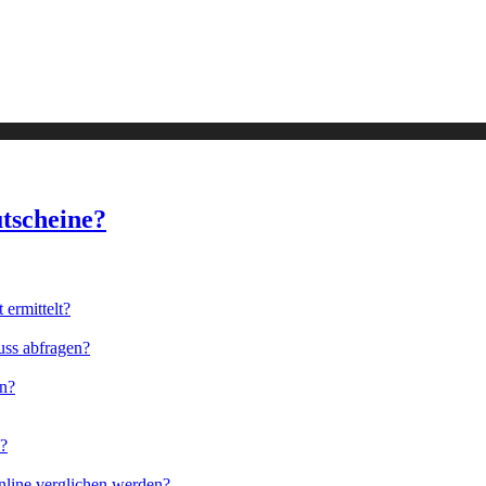
tscheine?
ermittelt?
uss abfragen?
en?
n?
nline verglichen werden?