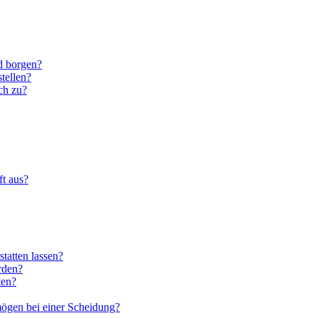
d borgen?
stellen?
ch zu?
ft aus?
statten lassen?
rden?
ten?
ögen bei einer Scheidung?