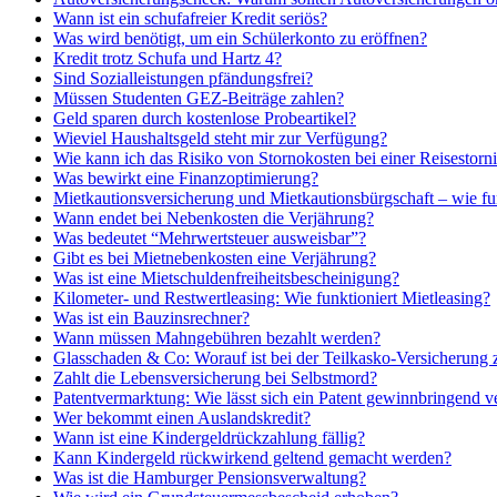
Wann ist ein schufafreier Kredit seriös?
Was wird benötigt, um ein Schülerkonto zu eröffnen?
Kredit trotz Schufa und Hartz 4?
Sind Sozialleistungen pfändungsfrei?
Müssen Studenten GEZ-Beiträge zahlen?
Geld sparen durch kostenlose Probeartikel?
Wieviel Haushaltsgeld steht mir zur Verfügung?
Wie kann ich das Risiko von Stornokosten bei einer Reisestor
Was bewirkt eine Finanzoptimierung?
Mietkautionsversicherung und Mietkautionsbürgschaft – wie fun
Wann endet bei Nebenkosten die Verjährung?
Was bedeutet “Mehrwertsteuer ausweisbar”?
Gibt es bei Mietnebenkosten eine Verjährung?
Was ist eine Mietschuldenfreiheitsbescheinigung?
Kilometer- und Restwertleasing: Wie funktioniert Mietleasing?
Was ist ein Bauzinsrechner?
Wann müssen Mahngebühren bezahlt werden?
Glasschaden & Co: Worauf ist bei der Teilkasko-Versicherung 
Zahlt die Lebensversicherung bei Selbstmord?
Patentvermarktung: Wie lässt sich ein Patent gewinnbringend v
Wer bekommt einen Auslandskredit?
Wann ist eine Kindergeldrückzahlung fällig?
Kann Kindergeld rückwirkend geltend gemacht werden?
Was ist die Hamburger Pensionsverwaltung?